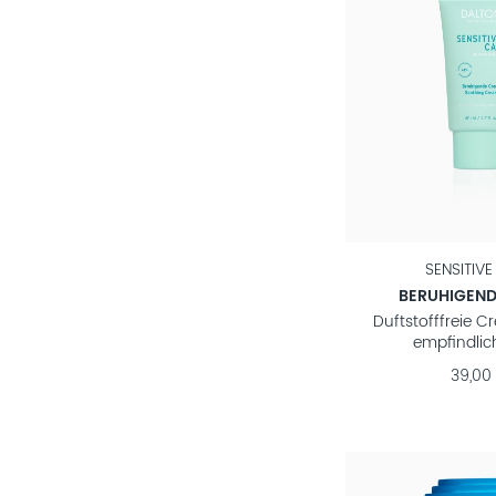
SENSITIV
BERUHIGEN
Duftstofffreie C
empfindlic
39,00 