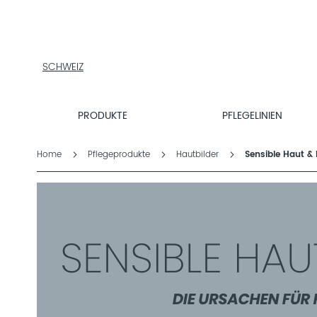
PRODUKTE
PFLEGELINIEN
PRODUKTFINDER
ÜBER
SCHWEIZ
DALTON
MAGAZIN
PRODUKTE
PFLEGELINIEN
INSTITUTSKOSMETIK
Home
Pflegeprodukte
Hautbilder
Sensible Haut &