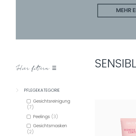
SENSIB
Hier filtern ☰
PFLEGEKATEGORIE
Gesichtsreinigung
7
Peelings
3
Gesichtsmasken
2