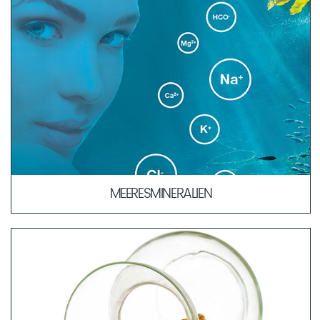
MEERESMINERALIEN
Die Ähnlichkeit in der Zusammensetzung der
Meeresmineralien zum Blutplasma erlaubt eine schnellere
und verträglichere Aufnahme der Wirkstoffe in tiefere
Hautschichten. Durch ihre körperbekannte Kombination
dienen sie als „Transportmittel“ für weitere Wirkstoffe in die
Haut.
MEHR ERFAHREN