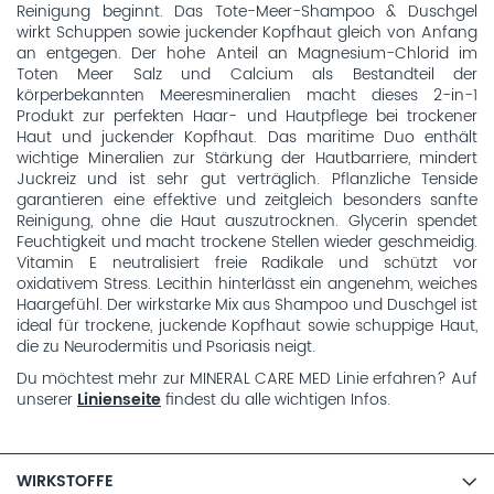
Reinigung beginnt. Das Tote-Meer-Shampoo & Duschgel
wirkt Schuppen sowie juckender Kopfhaut gleich von Anfang
an entgegen. Der hohe Anteil an Magnesium-Chlorid im
Toten Meer Salz und Calcium als Bestandteil der
körperbekannten Meeresmineralien macht dieses 2-in-1
Produkt zur perfekten Haar- und Hautpflege bei trockener
Haut und juckender Kopfhaut. Das maritime Duo enthält
wichtige Mineralien zur Stärkung der Hautbarriere, mindert
Juckreiz und ist sehr gut verträglich. Pflanzliche Tenside
garantieren eine effektive und zeitgleich besonders sanfte
Reinigung, ohne die Haut auszutrocknen. Glycerin spendet
Feuchtigkeit und macht trockene Stellen wieder geschmeidig.
Vitamin E neutralisiert freie Radikale und schützt vor
oxidativem Stress. Lecithin hinterlässt ein angenehm, weiches
Haargefühl. Der wirkstarke Mix aus Shampoo und Duschgel ist
ideal für trockene, juckende Kopfhaut sowie schuppige Haut,
die zu Neurodermitis und Psoriasis neigt.
Du möchtest mehr zur MINERAL CARE MED Linie erfahren? Auf
unserer
Linienseite
findest du alle wichtigen Infos.
WIRKSTOFFE