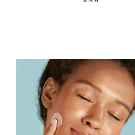
30,00 Fr.
PULLEN
M
Ampullen
Tiefen