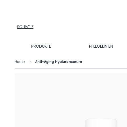
PRODUKTE
PFLEGELINIEN
PRODUKTFINDER
ÜBER
SCHWEIZ
DALTON
MAGAZIN
PRODUKTE
PFLEGELINIEN
INSTITUTSKOSMETIK
Home
Anti-Aging Hyaluronserum