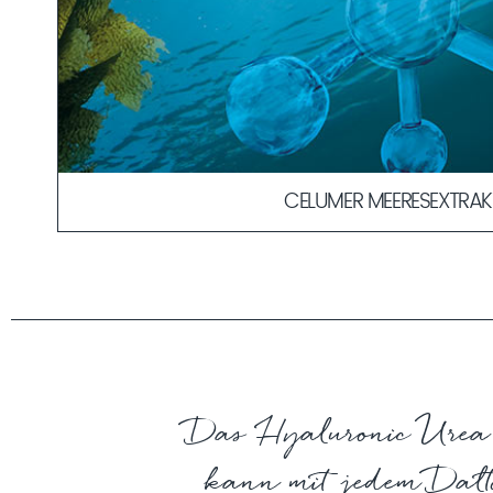
CELUMER MEERESEXTRAK
UREA
t. Wir
Der Celumer Meeresextrakt ist die Grundlage unserer Anti-
Urea wurde im Jahr 1729 von dem holländischen Profe
ofitieren
besten maritimen Wirkstoffe in einem einzigartigen Kompl
Hermann Boerhaave im Urin entdeckt. Die erste Synth
Aufbauend auf unserer langjährigen Erfahrung im Bereic
Aufklärung der atomaren Zusammensetzung gelang j
neuesten wissenschaftlichen Erkenntnissen haben wir nac
Chemiker Friedrich Wöhler. So widerlegte er die damal
Celumer neu erschaffen – mit beeindruckenden Resultat
organische Stoffe grundsätzlich nur von Lebewesen he
Meeresextrakt aus sechs interaktiven Wirkstoffen zur Ve
ist Urea ein sehr bedeutender Stoff in der chemischen 
MEHR ERFAHREN
MEHR ERFAHREN
Schutz der Haut.
Das Hyaluronic Urea S
kann mit jedem Dalto