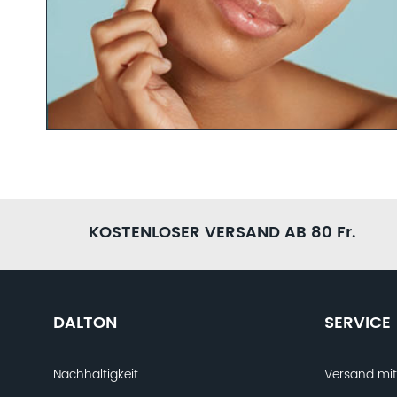
PRODUKTFINDER FRAGEBO
Bist du dir unsicher, welche Produkte die richtigen für dic
Fachkosmetikerinnen gerne weiter. Nimm dir nur 5 Minuten
Produktfinder Fragebogen aus. Anschließend können wir di
KOSTENLOSER VERSAND AB 80 Fr.
Pflegekonzept zusammenstellen.
JETZT AUSFÜLLEN
DALTON
SERVICE
Nachhaltigkeit
Versand mi