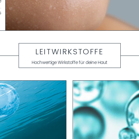
e
.
s
e
f
A
LEITWIRKSTOFFE
s
.
Hochwertige Wirkstoffe für deine Haut
.