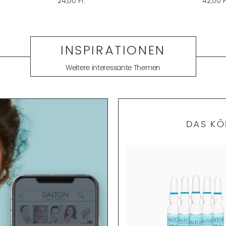
24,00 Fr.
42,00 Fr.
INSPIRATIONEN
Weitere interessante Themen
DAS KÖ
S.E.A.
ARINE ANTI-AGING SERUM
wirksames Anti-Aging Serum zur
Zellerneuerung