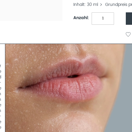
Inhalt
30 ml
Grundpreis p
Anzahl
r
e
d
-
e
n
n
e
n
-
e
e