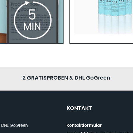
Mehr erfahren
GEN
h sind? Dann helfen dir unsere
 Zeit und fülle den
r ein ganzheitliches
2 GRATISPROBEN & DHL GoGreen
KONTAKT
t DHL GoGreen
Kontaktformular