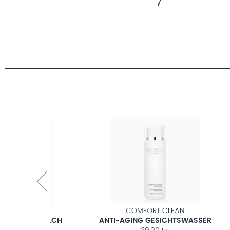
AN
COMFORT CLEAN
NGSMILCH
ANTI-AGING GESICHTSWASSER
Z