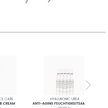
HYALURONIC UREA
H
M
ANTI-AGING FEUCHTIGKEITSAMPULLEN
ANTI-AGI