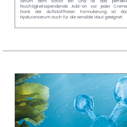
Serum zieht sofort ein und ist das perfekt
feuchtigkeitsspendende Add-on vor jeder Creme
Dank der duftstofffreien Formulierung ist da
Hyaluronserum auch für die sensible Haut geeignet.
Weitere Details zu unserer HYALURONIC UREA Lini
sowie Informationen zum enthaltenen Leitwirkstof
findest du auf unserer
HYALURONIC URE
Linienbeschreibung.
*Durchgeführt an Probandinnen zw. 47 und 62 Jahren. Auftragen de
Celumer Meeresextraktes zweimal täglich über eine Dauer von 4 Wochen
Untersuchung des Prüfmusters im Vergleich zur unbehandelten Kontrolle
Analytik erfolgte in vivo.