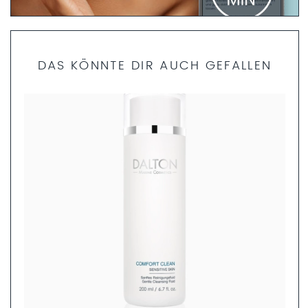
PRODUKTFINDER FRAGEBOGEN
DAS KÖNNTE DIR AUCH GEFALLEN
Bist du dir unsicher, welche Produkte die richtigen für dich
sind? Dann helfen dir unsere Fachkosmetikerinnen gerne
weiter. Nimm dir nur 5 Minuten Zeit und fülle den
Produktfinder Fragebogen aus. Anschließend können wir
dir ein ganzheitliches Pflegekonzept zusammenstellen.
JETZT AUSFÜLLEN