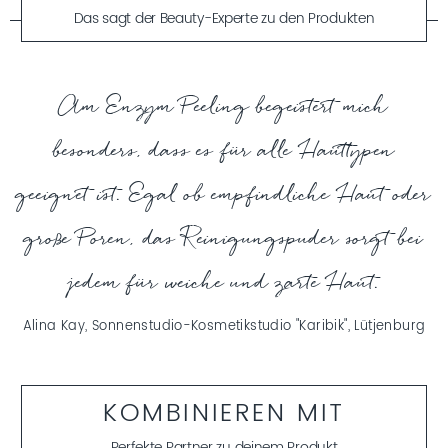
Das sagt der Beauty-Experte zu den Produkten
MEHR ERFAHREN
Am Enzym Peeling begeistert mich
besonders, dass es für alle Hauttypen
geeignet ist. Egal ob empfindliche Haut oder
große Poren, das Reinigungspuder sorgt bei
jedem für weiche und zarte Haut.
Alina Kay, Sonnenstudio-Kosmetikstudio "Karibik", Lütjenburg
KOMBINIEREN MIT