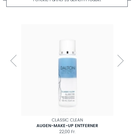
Perfekte Partner zu deinem Produkt
CLASSIC CLEAN
AUGEN-MAKE-UP ENTFERNER
ANT
22,00 Fr.