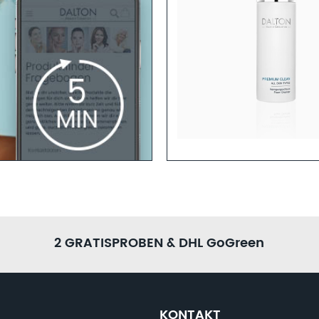
ralisierendes und erfrischendes
Anti-Aging Tonic
Mehr erfahren
GEN
h sind? Dann helfen dir unsere
 Zeit und fülle den
r ein ganzheitliches
2 GRATISPROBEN & DHL GoGreen
KONTAKT