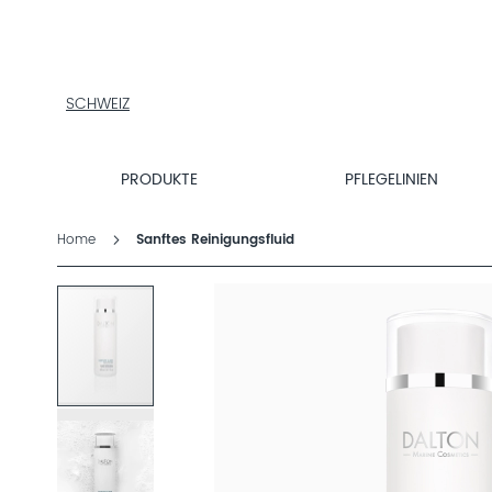
PRODUKTE
PFLEGELINIEN
PRODUKTFINDER
ÜBER
SCHWEIZ
DALTON
MAGAZIN
PRODUKTE
PFLEGELINIEN
INSTITUTSKOSMETIK
Home
Sanftes Reinigungsfluid