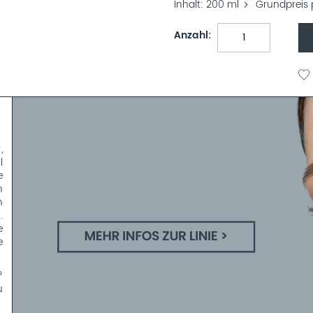
Inhalt
200 ml
Grundpreis 
Anzahl
,
l
e
n
n
.
e
e
?
u