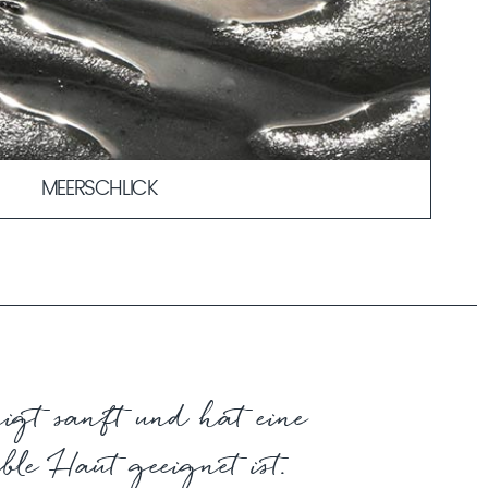
MEERSCHLICK
eit langer Zeit zu den wirksamsten
hmen. Das Meer entfaltet seine wohltuenden Kräfte in
n, Masken und wohltuenden Wärmebehandlungen.
MEHR ERFAHREN
igt sanft und hat eine
le Haut geeignet ist.