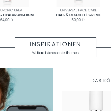
UNIVERSAL FACE CARE
CLASSIC CLEAN
GLÄTTENDES AUGENGEL
AUGEN-MAKE-UP ENTFER
45,00 Fr.
22,00 Fr.
INSPIRATIONEN
Weitere interessante Themen
DAS KÖ
PREMIUM CLEAN
PFLEGENDES ANTI-AGING
GESICHTSWASSER