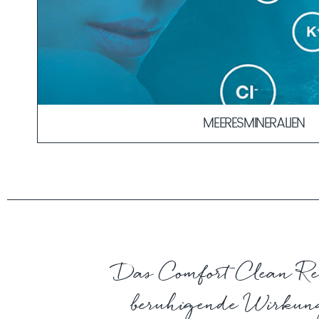
MEERESMINERALIEN
Die Ähnlichkeit in der Zusammensetzung der Meeresminer
eine schnellere und verträglichere Aufnahme der Wirkstoffe
Durch ihre körperbekannte Kombination dienen sie als „Tran
Wirkstoffe in die Haut.
MEHR ERFAHREN
Das Comfort Clean Rei
beruhigende Wirkung,