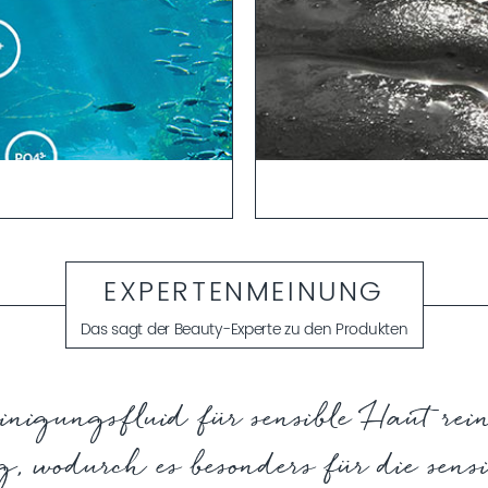
alien zum Blutplasma erlaubt
Schlickanwendungen gehören s
 in tiefere Hautschichten.
balneotherapeutischen Maßna
sportmittel“ für weitere
EXPERTENMEINUNG
Form von Bädern, Packunge
Das sagt der Beauty-Experte zu den Produkten
nigungsfluid für sensible Haut rein
 wodurch es besonders für die sensib