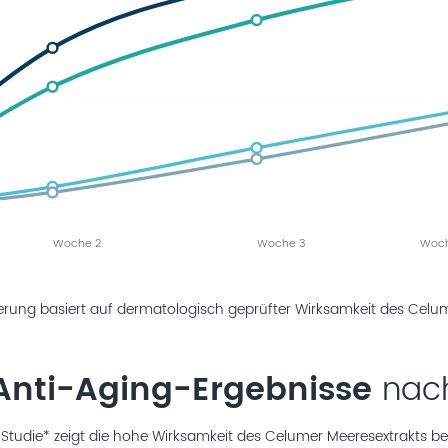
Woche 2
Woche 3
Woch
erung basiert auf dermatologisch geprüfter Wirksamkeit des Celum
Anti-Aging-Ergebnisse
nac
Studie* zeigt die hohe Wirksamkeit des Celumer Meeresextrakts be