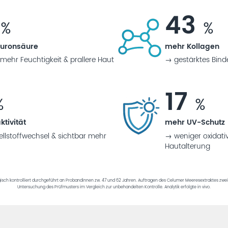
8
43
%
%
uronsäure
mehr Kollagen
mehr Feuchtigkeit & prallere Haut
→ gestärktes Bind
17
%
%
ktivität
mehr UV-Schutz
ellstoffwechsel & sichtbar mehr
→ weniger oxidativ
Hautalterung
sch kontrolliert durchgeführt an Probandinnen zw. 47 und 62 Jahren. Auftragen des Celumer Meeresextraktes zwe
Untersuchung des Prüfmusters im Vergleich zur unbehandelten Kontrolle. Analytik erfolgte in vivo.