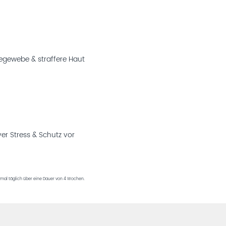
egewebe & straffere Haut
er Stress & Schutz vor
imal täglich über eine Dauer von 4 Wochen.