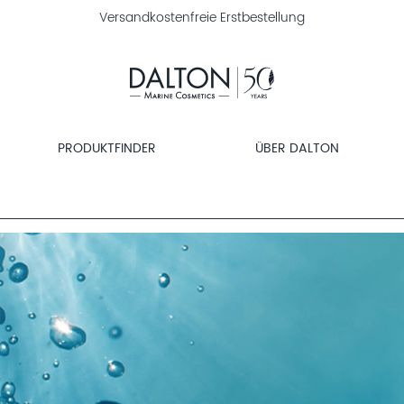
GRATIS Satintuch ab 80 Fr. Warenkorbwert - jetzt shoppen!
PRODUKTFINDER
ÜBER DALTON