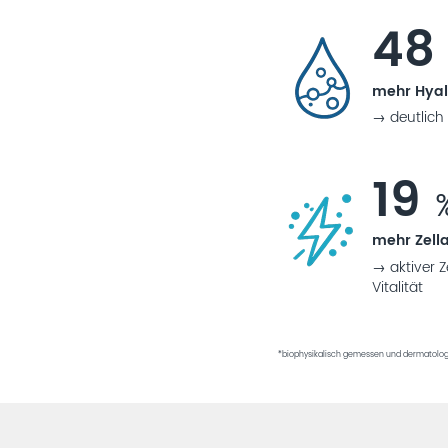
4
mehr Hyal
→ deutlich 
19
mehr Zella
→ aktiver Z
Vitalität
*biophysikalisch gemessen und dermatologi