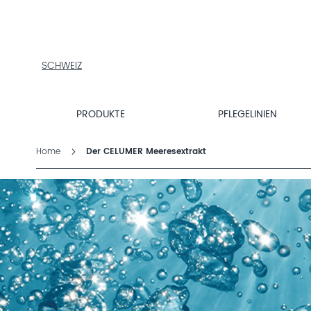
PRODUKTE
PFLEGELINIEN
PRODUKTFINDER
SCHWEIZ
ÜBER
DALTON
MAGAZIN
PRODUKTE
PFLEGELINIEN
INSTITUTSKOSMETIK
Home
Der CELUMER Meeresextrakt