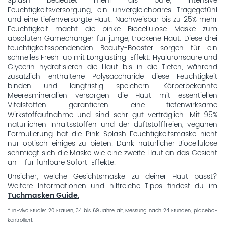
Splash bedeutet mehr als pure, intensive
Feuchtigkeitsversorgung, ein unvergleichbares Tragegefühl
und eine tiefenversorgte Haut. Nachweisbar bis zu 25% mehr
Feuchtigkeit macht die pinke Biocellulose Maske zum
absoluten Gamechanger für junge, trockene Haut. Diese drei
feuchtigkeitsspendenden Beauty-Booster sorgen für ein
schnelles Fresh-up mit Longlasting-Effekt: Hyaluronsäure und
Glycerin hydratisieren die Haut bis in die Tiefen, während
zusätzlich enthaltene Polysaccharide diese Feuchtigkeit
binden und langfristig speichern. Körperbekannte
Meeresmineralien versorgen die Haut mit essentiellen
Vitalstoffen, garantieren eine tiefenwirksame
Wirkstoffaufnahme und sind sehr gut verträglich. Mit 95%
natürlichen Inhaltsstoffen und der duftstofffreien, veganen
Formulierung hat die Pink Splash Feuchtigkeitsmaske nicht
nur optisch einiges zu bieten. Dank natürlicher Biocellulose
schmiegt sich die Maske wie eine zweite Haut an das Gesicht
an - für fühlbare Sofort-Effekte.
Unsicher, welche Gesichtsmaske zu deiner Haut passt?
Weitere Informationen und hilfreiche Tipps findest du im
Tuchmasken Guide.
* In-vivo Studie: 20 Frauen, 34 bis 69 Jahre alt, Messung nach 24 Stunden, placebo-
kontrolliert.