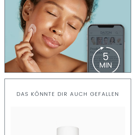
PRODUKTFINDER FRAGEBOGEN
DAS KÖNNTE DIR AUCH GEFALLEN
Bist du dir unsicher, welche Produkte die richtigen für dich
sind? Dann helfen dir unsere Fachkosmetikerinnen gerne
weiter. Nimm dir nur 5 Minuten Zeit und fülle den
Produktfinder Fragebogen aus. Anschließend können wir
dir ein ganzheitliches Pflegekonzept zusammenstellen.
JETZT AUSFÜLLEN