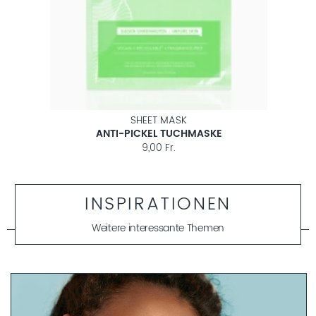
OYSTER
MASKE
CREME FÜR MISCHHAUT
50,00 Fr.
INSPIRATIONEN
Weitere interessante Themen