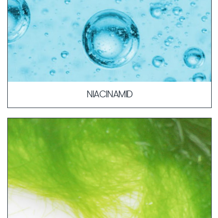
NIACINAMID
Niacinamid ist der neue Trendwirkstoff in der Kosmetik. Er
ist vielseitig, verträglich und sorgt nebenbei für eine
perfekte Haut. Zu schön, um wahr zu sein? Wir zeigen dir,
was das Beautywunder wirklich auf dem Kasten hat.
MEHR ERFAHREN