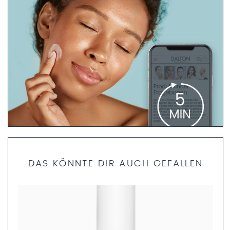
PRODUKTFINDER FRAGEBOGEN
DAS KÖNNTE DIR AUCH GEFALLEN
Bist du dir unsicher, welche Produkte die richtigen für dich
sind? Dann helfen dir unsere Fachkosmetikerinnen gerne
weiter. Nimm dir nur 5 Minuten Zeit und fülle den
Produktfinder Fragebogen aus. Anschließend können wir
dir ein ganzheitliches Pflegekonzept zusammenstellen.
JETZT AUSFÜLLEN