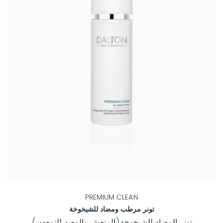
PREMIUM CLEAN
تونر مرطب ومضاد للشيخوخة
تونر المضاد للشيخوخة(المنعش والمعيد للتمعدن)