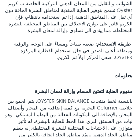
الشوائب والتقليل من اللمعان الدهني. التركيبة الخاصة ب كريم
Oyster تسمح بتوفير العناية المغذية لمناطق البشرة الجافة دون
أي ثقل على المناطق الدهنية. إذا تم استخدامه بانتظام، فإن
الكريم قادر على توازن الاختلاف بين المناطق المختلفة للبشرة
المختلطة، مما يؤدي الى تساوي وإزالة لمعان البشرة.
طريقة الاستخدام
ضعيه صباحاً ومساءً على الوجه، والرقبة
ومنطقة أعلى الصدر. في حال استخدام القطارة المركزة
OYSTER، ضعي المركز اولاً ثم الكريم.
معلومات
مفهوم العناية لتفتيح المسام وإزالة لمعان البشرة
بالنسبة لخط منتجات OYSTER SKIN BALANCE، يتم الجمع بين
خلاصة Celumer البحرية مع كمية إضافية من المحار وأصداف
المحار، بالإضافة الى المكونات الفعالة من البطم االمستكي، وهو
نبات من الفستق البري. هذا الخط للعناية بالبشرة، له تأثير
متوازن على الاحتياجات المختلفة للبشرة المختلطة. إنه ينظم
مناطق الجلد الدهنية ويمُد مناطق الجلد الجافة بالكثير من