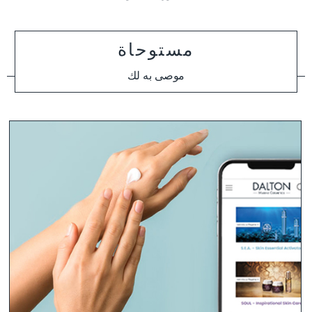
مستوحاة
موصى به لك