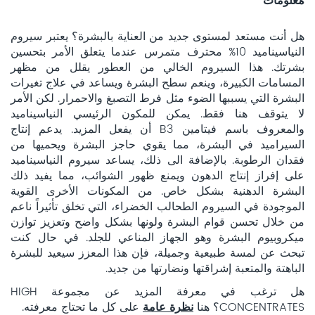
معلومات
هل أنت مستعد لمستوى جديد من العناية بالبشرة؟ يعتبر سيروم
النياسيناميد 10% محترف متمرس عندما يتعلق الأمر بتحسين
بشرتك. هذا السيروم الخالي من العطور يقلل من مظهر
المسامات الكبيرة، وينعم سطح البشرة ويساعد في علاج تغيرات
البشرة التي يسببها الضوء مثل فرط التصبغ والاحمرار. لكن الأمر
لا يتوقف هنا فقط. يمكن للمكون الرئيسي النياسيناميد
والمعروف باسم فيتامين B3 أن يفعل المزيد. يدعم إنتاج
السيراميد في البشرة، مما يقوي حاجز البشرة ويحميها من
فقدان الرطوبة. بالإضافة الى ذلك، يساعد سيروم النياسيناميد
على إفراز إنتاج الدهون ويمنع ظهور الشوائب، مما يفيد ذلك
البشرة الدهنية بشكل خاص. من المكونات الأخرى القوية
الموجودة في السيروم الطحالب الخضراء، التي تخلق تأثيراً ناعم
من خلال تحسن قوام البشرة ولونها بشكل واضح وتعزيز توازن
ميكروبيوم البشرة وهو الجهاز المناعي للجلد. في حال كنت
تبحث عن لمسة طبيعية وجميلة، فإن هذا المعزز سيعيد للبشرة
الباهتة والمتعبة إشراقتها ونضارتها من جديد.
هل ترغب في معرفة المزيد عن مجموعة HIGH
CONCENTRATES؟ هنا
نظرة عامة
على كل ما تحتاج معرفته.