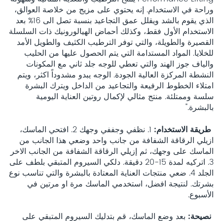
وراحة في الاستخدام. إنه يحتوي على مزيج من خلاصة العوالق،
الذي يقوم بالشد ويقلل عمق التجاعيد بنسبة تصل الى 16% بعد
الاستخدام الأول فقط، وكذلك أحماض الهيالورونيك ذات السلسلة
القصيرة والطويلة، والتي توفر الترطيب الكثيف والطويل الأمد
للخلايا. المواد المستدامة التي يتم الحصول عليها من الحليب
والياف جوز الهند والتي تعطي للوجه جلد ثاني مع المكونات
النشطة المركزة العالية الجودة. الوجه يبدو مشدوداً اكثر، ويتم
امتلاء الخطوط الرفيعة والتجاعيد من الداخل ويترك البشرة
سلسة وممتلئة. منتج مثالي لإكمال روتين العناية اليومية
بالبشرة."
طريقة الاستخدام
1. نظفي وجففي وجهك 2. افتحي الماسك،
ازيلي الرقاقة الشفافة من جانب واحد وضعي هذا الجانب من
الماسك على وجهك، ثم إزيلي الرقاقة الشفافة من الجانب الاخر
3. اتركيه لمدة 15-20 دقيقة. دلكي السيروم المتبقي بلطف على
الجلد 4. ضعي منتجات العناية المعتادة بالبشرة والتي تناسب نوع
بشرتك. لنتيجة افضل، استخدمي الماسك مرة او مرتين في
الأسبوع.
نصيحة
بعد وضع الماسك، قم بتدليك السيروم المتبقي على