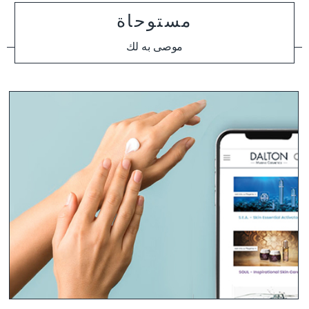
مستوحاة
موصى به لك