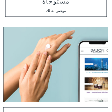
مستوحاة
موصى به لك
تشكيلة منتجات DALTON