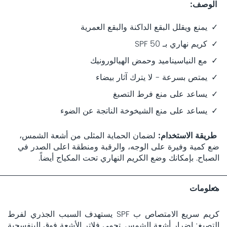
الوصف
يمنع ويقلل البقع الداكنة والبقع العمرية
كريم نهاري بـ SPF 50
مع النياسيناميد وحمض الهيالورونيك
يمتص بسرعة - لا يترك آثار بيضاء
يساعد على منع فرط التصبغ
يساعد على منع الشيخوخة الناتجة عن الضوء
طريقة الاستخدام
لضمان الحماية المثلى من أشعة الشمس،
ضع كمية وفيرة على الوجه، والرقبة ومنطقة اعلى الصدر في
الصباح. بإمكانك وضع الكريم النهاري تحت المكياج أيضاً.
معلومات
كريم سريع الامتصاص ب SPF يستهدف السبب الجذري لفرط
التصبغ: إضرار أشعة الشمس. تحمي فلاتر الأشعة فوق البنفسجية