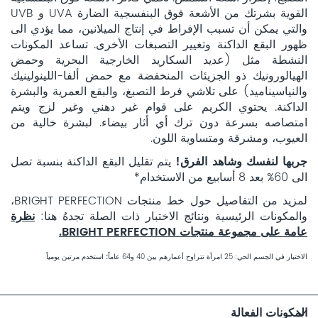
القوية بشرتك من الأشعة فوق البنفسجية الضارة UVA و UVB
والتي يمكن أن تسبب الإفراط في إنتاج الميلانين، مما يؤدي الى
ظهور البقع الداكنة وتغيير التصبغات الأخرى. تساعد المكونات
النشطة مثل (عديد السكاريد الخارجية البحرية وحمض
الهيالورونيك ذو الجزيئات المنخفضة مع حمض ألفا-اللينولينيك
والنياسيناميد) على تلاشي فرط التصبغ، والبقع العمرية والبشرة
الداكنة. يحتوي الكريم على قوام غير دهني وغير لزج ويتم
امتصاصه بسرعة دون ترك أي أثار بيضاء. لبشرة خالية من
العيوب، ومشرقة ومتساوية اللون.
جربها لنفسك وشاهد الفرق!
يتم تقليل البقع الداكنة بنسبة تصل
الى 60% بعد 8 أسابيع من الاستخدام*
لمزيد من التفاصيل حول خط منتجات BRIGHT PERFECTION،
والمكونات الرئيسية ونتائج الاختبار ذات الصلة تجدهُ هنا:
نظرة
عامة على مجموعة منتجات BRIGHT PERFECTION.
الاختبار في الجسم الحي: 25 امرأة تتراوح أعمارهم بين 40 و64 عاماً؛ استخدم مرتين يومياً
المكونات الفعالة