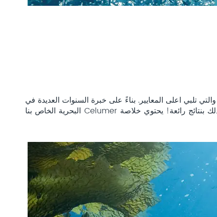
 والتي تلبي اعلى المعايير. بناءً على خبرة السنوات العديدة في
مجال مستحضرات التجميل البحرية وأحداث الاكتشافات العلمية، قمنا بعد 40 عاماً بإكتشاف فكرة خلاصة Celumer البحرية. وذلك بنتائج رائعة! يحتوي خلاصة Celumer البحرية الخاص بنا