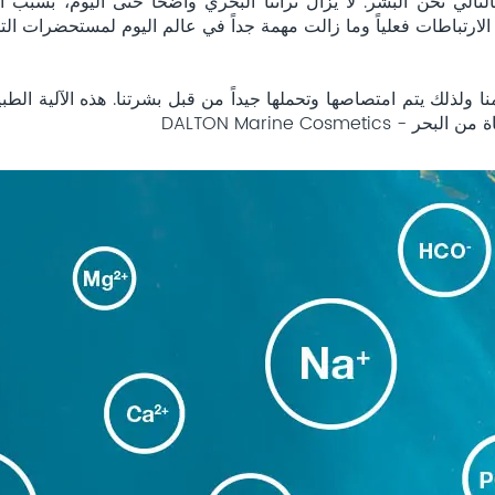
التالي نحن البشر. لا يزال تراثنا البحري واضحاً حتى اليوم، بسبب ا
الارتباطات فعلياً وما زالت مهمة جداً في عالم اليوم لمستحضرات الت
ا ولذلك يتم امتصاصها وتحملها جيداً من قبل بشرتنا. هذه الآلية الط
DALTON Marine Cos