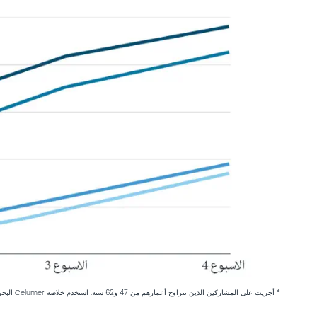
* أجريت على المشاركين الذين تتراوح أعمارهم من 47 و62 سنة. استخدم خلاصة Celumer البحرية مرتين يومياً ولمدة أربعة اسابيع. تم فحص عينات الاختبار بالمقارنة مع التحكم غير المعالج. تم إجراء الدراسة على الجسم الحي.