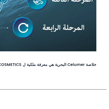
خلاصة Celumer البحرية هي معرفة ملكية ل DALTON MARINE COSMETICS. نظراً لتأثيرها الاستثنائي المتجدد، تم إضافة هذه الخلاصة الى جميع منتجات DALTON المضادة للشيخوخة.