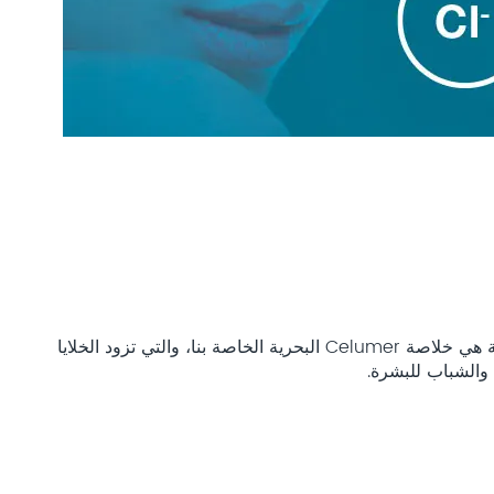
في عملية خاصة، يتم دمج المعادن البحرية من مياه البحر النقية مع خمسة مكونات بحرية نشطة معينة لتصبح تركيبة شاملة. النتيجة هي خلاصة Celumer البحرية الخاصة بنا، والتي تزود الخلايا
 والشباب للبشرة.