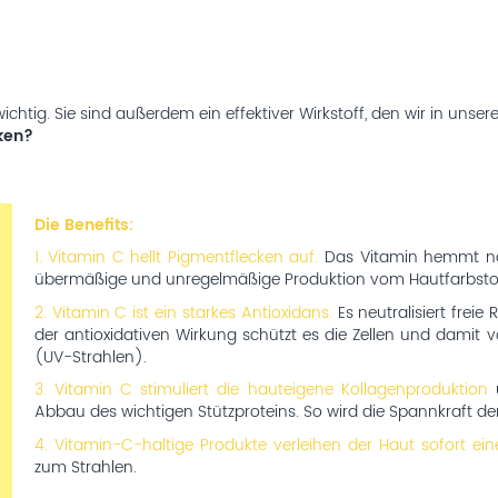
chtig. Sie sind außerdem ein effektiver Wirkstoff, den wir in unse
ken?
Die Benefits:
1. Vitamin C hellt Pigmentflecken auf.
Das Vitamin hemmt näml
übermäßige und unregelmäßige Produktion vom Hautfarbstof
2. Vitamin C ist ein starkes Antioxidans.
Es neutralisiert frei
der antioxidativen Wirkung schützt es die Zellen und damit v
(UV-Strahlen).
3. Vitamin C stimuliert die hauteigene Kollagenproduktion
u
Abbau des wichtigen Stützproteins. So wird die Spannkraft der
4. Vitamin-C-haltige Produkte verleihen der Haut sofort ei
zum Strahlen.