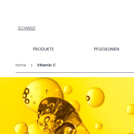
PRODUKTE
PFLEGELINIEN
PRODUKTFINDER
SCHWEIZ
ÜBER
DALTON
MAGAZIN
PRODUKTE
PFLEGELINIEN
INSTITUTSKOSMETIK
Home
Vitamin C