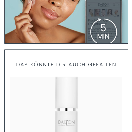
PRODUKTFINDER FRAGEBOGEN
DAS KÖNNTE DIR AUCH GEFALLEN
Bist du dir unsicher, welche Produkte die richtigen für dich
sind? Dann helfen dir unsere Fachkosmetikerinnen gerne
weiter. Nimm dir nur 5 Minuten Zeit und fülle den
Produktfinder Fragebogen aus. Anschließend können wir
dir ein ganzheitliches Pflegekonzept zusammenstellen.
JETZT AUSFÜLLEN