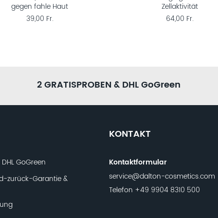
gegen fahle Haut
Zellaktivität
39,00 Fr.
64,00 Fr.
2 GRATISPROBEN & DHL GoGreen
KONTAKT
t DHL GoGreen
Kontaktformular
service@dalton-cosmetics.com
d-zurück-Garantie &
Telefon
+49 9904 8310 500
lung