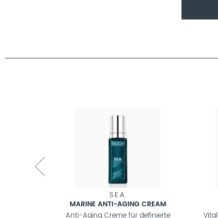
S.E.A.
REME
MARINE ANTI-AGING CREAM
eme gegen
Anti-Aging Creme für definierte
Vita