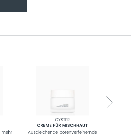
OYSTER
UNI
CREME FÜR MISCHHAUT
HALS 
r mehr
Ausgleichende, porenverfeinernde
Aufpolster