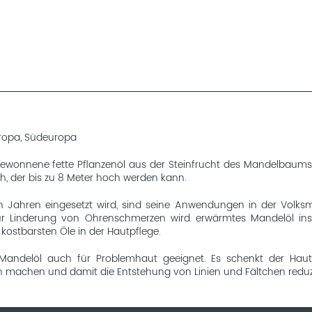
europa, Südeuropa
gewonnene fette Pflanzenöl aus der Steinfrucht des Mandelbaums.
 der bis zu 8 Meter hoch werden kann.
ahren eingesetzt wird, sind seine Anwendungen in der Volksmedizi
Linderung von Ohrenschmerzen wird erwärmtes Mandelöl ins Ohr
kostbarsten Öle in der Hautpflege.
t Mandelöl auch für Problemhaut geeignet. Es schenkt der Hau
sch machen und damit die Entstehung von Linien und Fältchen reduz