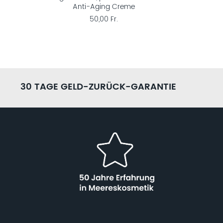
Anti-Aging Creme
H
50,00 Fr.
30 TAGE GELD-ZURÜCK-GARANTIE