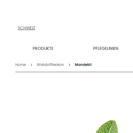
PRODUKTE
PFLEGELINIEN
PRODUKTFINDER
ÜBER
SCHWEIZ
DALTON
MAGAZIN
PRODUKTE
PFLEGELINIEN
INSTITUTSKOSMETIK
Home
Wirkstofflexikon
Mandelöl