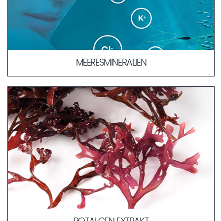
MEERESMINERALIEN
Die Ähnlichkeit in der Zusammensetzung der
Meeresmineralien zum Blutplasma erlaubt eine schnellere
und verträglichere Aufnahme der Wirkstoffe in tiefere
Hautschichten. Durch ihre körperbekannte Kombination
dienen sie als „Transportmittel“ für weitere Wirkstoffe in die
Haut.
MEHR ERFAHREN