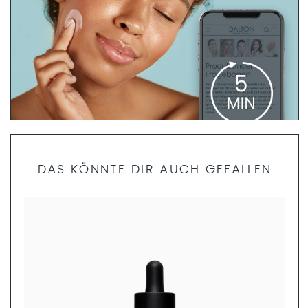
PRODUKTFINDER FRAGEBOGEN
DAS KÖNNTE DIR AUCH GEFALLEN
Bist du dir unsicher, welche Produkte die richtigen für dich
sind? Dann helfen dir unsere Fachkosmetikerinnen gerne
weiter. Nimm dir nur 5 Minuten Zeit und fülle den
Produktfinder Fragebogen aus. Anschließend können wir
dir ein ganzheitliches Pflegekonzept zusammenstellen.
JETZT AUSFÜLLEN