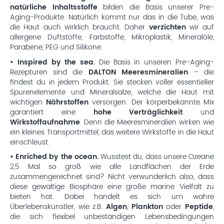
natürliche Inhaltsstoffe
bilden die Basis unserer Pre-
Aging-Produkte. Natürlich kommt nur das in die Tube, was
die Haut auch wirklich braucht. Daher
verzichten
wir auf
allergene Duftstoffe, Farbstoffe, Mikroplastik, Mineralöle,
Parabene, PEG und Silikone.
• Inspired by the sea.
Die Basis in unseren Pre-Aging-
Rezepturen sind die
DALTON Meeresmineralien
– die
findest du in jedem Produkt. Sie stecken voller essentieller
Spurenelemente und Mineralsalze, welche die Haut mit
wichtigen
Nährstoffen
versorgen. Der körperbekannte Mix
garantiert eine
hohe Verträglichkeit
und
Wirkstoffaufnahme
. Denn die Meeresmineralien wirken wie
ein kleines Transportmittel, das weitere Wirkstoffe in die Haut
einschleust.
• Enriched by the ocean.
Wusstest du, dass unsere Ozeane
2,5 Mal so groß wie alle Landflächen der Erde
zusammengerechnet sind? Nicht verwunderlich also, dass
diese gewaltige Biosphäre eine große marine Vielfalt zu
bieten hat. Dabei handelt es sich um wahre
Überlebenskünstler, wie z.B.
Algen
,
Plankton
oder
Peptide
,
die sich flexibel unbeständigen Lebensbedingungen