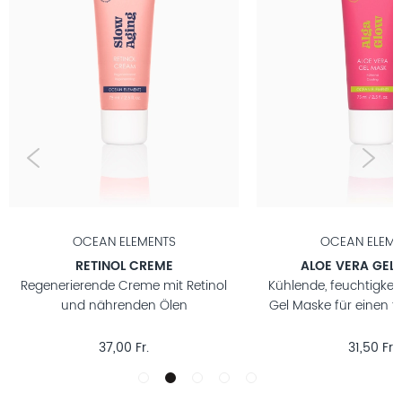
OCEAN ELEMENTS
OCEAN
ALOE VERA GEL MASKE
ANTI-AUGE
inol
Kühlende, feuchtigkeitsspendende
Aufhellende
Gel Maske für einen frischen Glow
Niacinamid 
31,50 Fr.
31