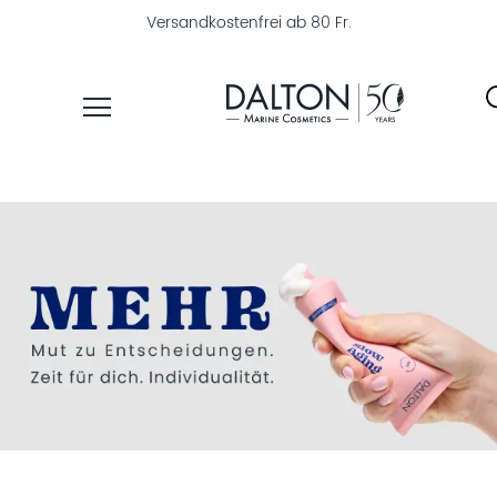
30 Tage Geld-zurück-Garantie
PRODUKTE
PFLEGELINIEN
PRODUKTFINDER
ÜBER
DALTON
MAGAZIN
INSTITUTSKOSMETIK