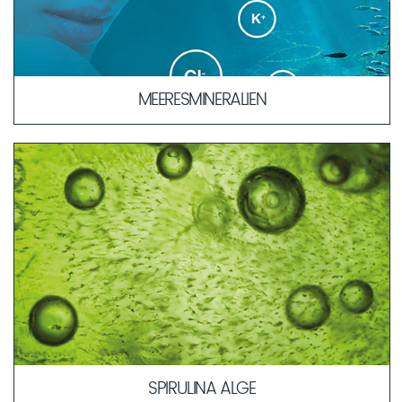
MEERESMINERALIEN
Die Ähnlichkeit in der Zusammensetzung der
Meeresmineralien zum Blutplasma erlaubt eine schnellere
und verträglichere Aufnahme der Wirkstoffe in tiefere
Hautschichten. Durch ihre körperbekannte Kombination
dienen sie als „Transportmittel“ für weitere Wirkstoffe in die
Haut.
MEHR ERFAHREN
SPIRULINA ALGE