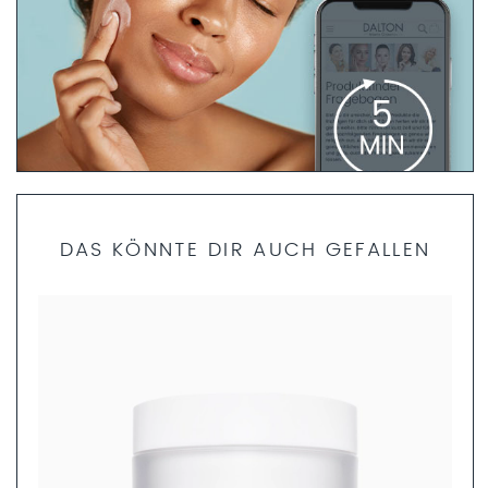
PRODUKTFINDER FRAGEBOGEN
DAS KÖNNTE DIR AUCH GEFALLEN
Bist du dir unsicher, welche Produkte die richtigen für dich
sind? Dann helfen dir unsere Fachkosmetikerinnen gerne
weiter. Nimm dir nur 5 Minuten Zeit und fülle den
Produktfinder Fragebogen aus. Anschließend können wir
dir ein ganzheitliches Pflegekonzept zusammenstellen.
JETZT AUSFÜLLEN