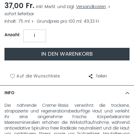
37,00 Fr.
inkl. MwSt. und zzgl.
Versandkosten
sofort lieferbar
Inhalt
75 ml
Grundpreis pro 100 ml
49,33 Fr.
Anzahl
IN DEN WARENKORB
Auf die Wunschliste
Teilen
INFO
Die nährende Creme-Basis verwöhnt die trockene,
strapazierte und regenerationsbedürftige Haut und verleiht
ihr eine angenehme Frische. Körperbekannte
Meeresmineralien erhöhen die Wirkstoffaufnahme, während
antioxidative Spirulina freie Radikale neutralisiert und die Haut
vor oxidativem Stress sowie vor frühzeitiger Hautalterung