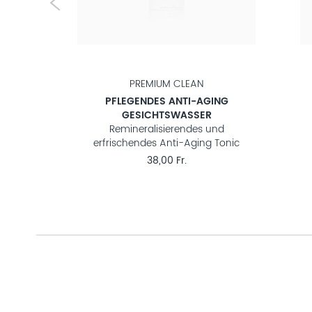
CLASSIC CLEAN
SER
ERFRISCHENDES GESICHTSWASSER
l für
Remineralisierendes Tonic für jede
Haut
Du
20,00 Fr.