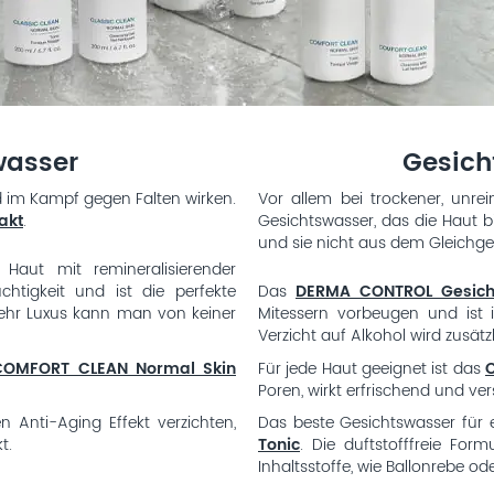
wasser
Gesich
d im Kampf gegen Falten wirken.
Vor allem bei trockener, unre
akt
.
Gesichtswasser, das die Haut bis
und sie nicht aus dem Gleichge
Haut mit remineralisierender
htigkeit und ist die perfekte
Das
DERMA CONTROL Gesich
ehr Luxus kann man von keiner
Mitessern vorbeugen und ist 
Verzicht auf Alkohol wird zusätz
COMFORT CLEAN Normal Skin
Für jede Haut geeignet ist das
C
Poren, wirkt erfrischend und ve
 Anti-Aging Effekt verzichten,
Das beste Gesichtswasser für 
t.
Tonic
. Die duftstofffreie For
Inhaltsstoffe, wie Ballonrebe od