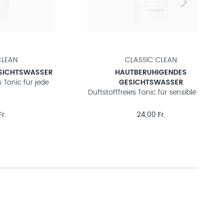
CLEAN
COMFORT CLEAN
ICHTSWASSER
SANFTES ANTI-AGING
 für jede Haut
GESICHTSWASSER
Glättendes Tonic für sensible Haut
r.
32,00 Fr.