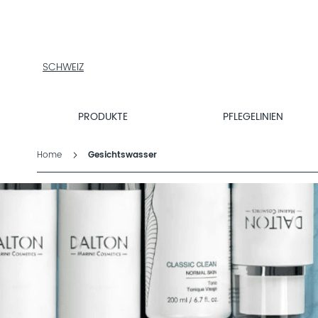
PRODUKTE
PFLEGELINIEN
PRODUKTFINDER
SCHWEIZ
ÜBER
DALTON
MAGAZIN
PRODUKTE
PFLEGELINIEN
INSTITUTSKOSMETIK
Home
Gesichtswasser