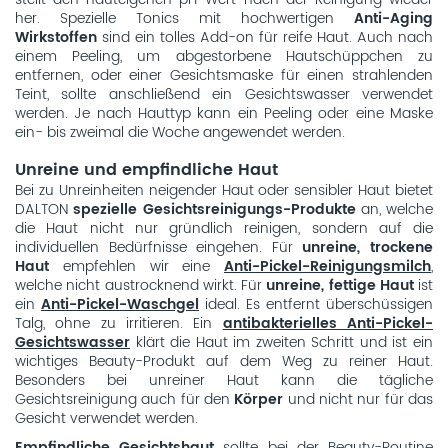
stellt den hauteigenen pH-Wert nach der Reinigung wieder
her. Spezielle Tonics mit hochwertigen
Anti-Aging
Wirkstoffen
sind ein tolles Add-on für reife Haut. Auch nach
einem Peeling, um abgestorbene Hautschüppchen zu
entfernen, oder einer Gesichtsmaske für einen strahlenden
Teint, sollte anschließend ein Gesichtswasser verwendet
werden. Je nach Hauttyp kann ein Peeling oder eine Maske
ein- bis zweimal die Woche angewendet werden.
Unreine und empfindliche Haut
Bei zu Unreinheiten neigender Haut oder sensibler Haut bietet
DALTON
spezielle Gesichtsreinigungs-Produkte
an, welche
die Haut nicht nur gründlich reinigen, sondern auf die
individuellen Bedürfnisse eingehen. Für
unreine, trockene
Haut
empfehlen wir eine
Anti-Pickel-Reinigungsmilch
,
welche nicht austrocknend wirkt. Für
unreine, fettige Haut
ist
ein
Anti-Pickel-Waschgel
ideal. Es entfernt überschüssigen
Talg, ohne zu irritieren. Ein
antibakterielles Anti-Pickel-
Gesichtswasser
klärt die Haut im zweiten Schritt und ist ein
wichtiges Beauty-Produkt auf dem Weg zu reiner Haut.
Besonders bei unreiner Haut kann die tägliche
Gesichtsreinigung auch für den
Körper
und nicht nur für das
Gesicht verwendet werden.
Empfindliche Gesichtshaut
sollte bei der Beauty-Routine