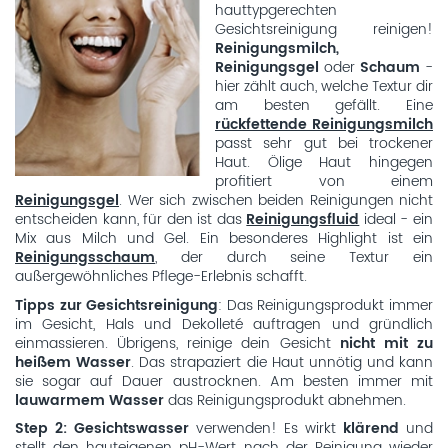
hauttypgerechten
Gesichtsreinigung reinigen!
Reinigungsmilch,
Reinigungsgel
oder
Schaum
-
hier zählt auch, welche Textur dir
am besten gefällt. Eine
rückfettende Reinigungsmilch
passt sehr gut bei trockener
Haut. Ölige Haut hingegen
profitiert von einem
Reinigungsgel
. Wer sich zwischen beiden Reinigungen nicht
entscheiden kann, für den ist das
Reinigungsfluid
ideal - ein
Mix aus Milch und Gel. Ein besonderes Highlight ist ein
Reinigungsschaum
, der durch seine Textur ein
außergewöhnliches Pflege-Erlebnis schafft.
Tipps zur Gesichtsreinigung
: Das Reinigungsprodukt immer
im Gesicht, Hals und Dekolleté auftragen und gründlich
einmassieren. Übrigens, reinige dein Gesicht
nicht mit zu
heißem Wasser
. Das strapaziert die Haut unnötig und kann
sie sogar auf Dauer austrocknen. Am besten immer mit
lauwarmem Wasser
das Reinigungsprodukt abnehmen.
Step 2: Gesichtswasser
verwenden! Es wirkt
klärend
und