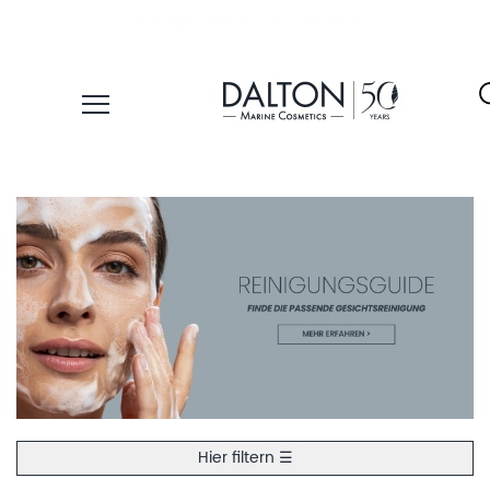
30 Tage Geld-zurück-Garantie
PRODUKTE
PFLEGELINIEN
PRODUKTFINDER
ÜBER
DALTON
MAGAZIN
INSTITUTSKOSMETIK
Hier filtern ☰