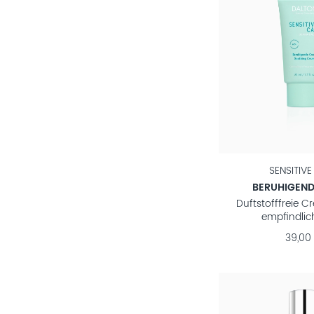
SENSITIV
BERUHIGEN
Duftstofffreie C
empfindlic
39,00 