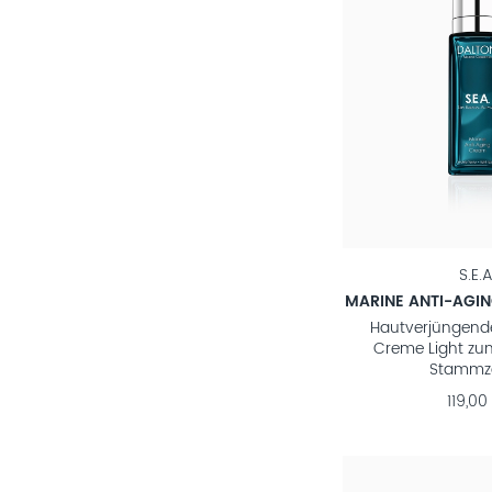
S.E.A
MARINE ANTI-AGIN
Hautverjüngend
Creme Light zu
Stammze
119,00 