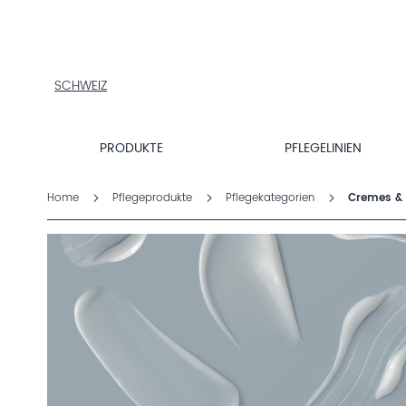
PRODUKTE
PFLEGELINIEN
PRODUKTFINDER
ÜBER
SCHWEIZ
DALTON
MAGAZIN
PRODUKTE
PFLEGELINIEN
INSTITUTSKOSMETIK
Home
Pflegeprodukte
Pflegekategorien
Cremes &