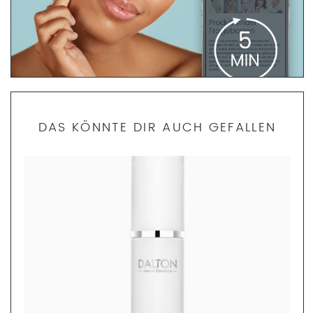
PRODUKTFINDER FRAGEBOGEN
DAS KÖNNTE DIR AUCH GEFALLEN
Bist du dir unsicher, welche Produkte die richtigen für dich
sind? Dann helfen dir unsere Fachkosmetikerinnen gerne
weiter. Nimm dir nur 5 Minuten Zeit und fülle den
Produktfinder Fragebogen aus. Anschließend können wir
dir ein ganzheitliches Pflegekonzept zusammenstellen.
JETZT AUSFÜLLEN