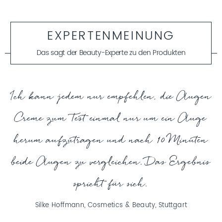
Jambú stammt aus Südamerika und ist im tropischen
Brasilien heimisch. Es handelt sich um eine einjährige,
krautige Pflanze mit leuchtend gelben Blüten und einem
roten Zentrum.
EXPERTENMEINUNG
Das sagt der Beauty-Experte zu den Produkten
MEHR ERFAHREN
Ich kann jedem nur empfehlen, die Augen
Creme zum Test einmal nur um ein Auge
herum aufzutragen und nach 10 Minuten
beide Augen zu vergleichen. Das Ergebnis
spricht für sich.
Silke Hoffmann, Cosmetics & Beauty, Stuttgart