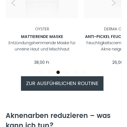
OYSTER
DERMA CON
MATTIERENDE MASKE
ANTI-PICKEL FEUCH
Entzündungshemmende Maske für
Feuchtigkeitscreme fü
unreine Haut und Mischhaut
Akne neigend
38,00 Fr.
26,00 Fr
ZUR AUSFÜHRLICHEN ROUTINE
Aknenarben reduzieren – was
kann ich tun?