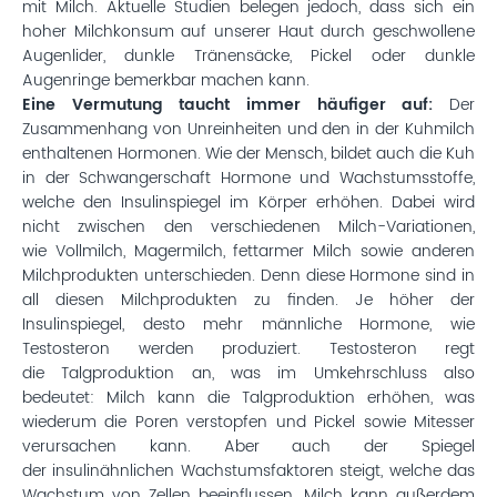
mit Milch. Aktuelle Studien belegen jedoch, dass sich ein
hoher Milchkonsum auf unserer Haut durch geschwollene
Augenlider, dunkle Tränensäcke, Pickel oder dunkle
Augenringe bemerkbar machen kann.
Eine Vermutung taucht immer häufiger auf:
Der
Zusammenhang von Unreinheiten und den in der Kuhmilch
enthaltenen Hormonen. Wie der Mensch, bildet auch die Kuh
in der Schwangerschaft Hormone und Wachstumsstoffe,
welche den Insulinspiegel im Körper erhöhen. Dabei wird
nicht zwischen den verschiedenen Milch-Variationen,
wie Vollmilch, Magermilch, fettarmer Milch sowie anderen
Milchprodukten unterschieden. Denn diese Hormone sind in
all diesen Milchprodukten zu finden. Je höher der
Insulinspiegel, desto mehr männliche Hormone, wie
Testosteron werden produziert. Testosteron regt
die Talgproduktion an, was im Umkehrschluss also
bedeutet: Milch kann die Talgproduktion erhöhen, was
wiederum die Poren verstopfen und Pickel sowie Mitesser
verursachen kann. Aber auch der Spiegel
der insulinähnlichen Wachstumsfaktoren steigt, welche das
Wachstum von Zellen beeinflussen. Milch kann außerdem