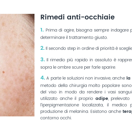
Rimedi anti-occhiaie
1.
Prima di agire, bisogna sempre indagare 
determinare il trattamento giusto.
2.
Il secondo step in ordine di priorità è scegli
3.
Il rimedio più rapido in assoluto è rappr
sopra le ombre scure per farle sparire.
4.
A parte le soluzioni non invasive, anche
la
metodo della chirurgia molto popolare sono
del viso in modo da rendere i vasi sanguig
utilizzato anche il proprio
adipe
, prelevato
l’iperpigmentazione localizzata, il medic
produzione di melanina. Esistono anche
tera
contorno occhi.