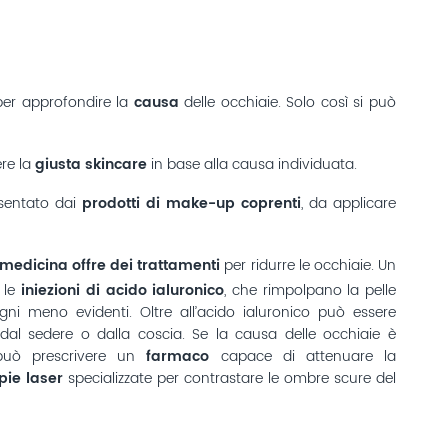
per approfondire la
causa
delle occhiaie. Solo così si può
ere la
giusta skincare
in base alla causa individuata.
esentato dai
prodotti di make-up coprenti
, da applicare
 medicina offre dei trattamenti
per ridurre le occhiaie. Un
 le
iniezioni di acido ialuronico
, che rimpolpano la pelle
ni meno evidenti. Oltre all’acido ialuronico può essere
 dal sedere o dalla coscia. Se la causa delle occhiaie è
o può prescrivere un
farmaco
capace di attenuare la
pie laser
specializzate per contrastare le ombre scure del