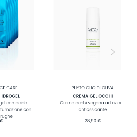
UNIVERSAL FACE CARE
GEL OCCHI LEVIGANTE
zione
Gel occhi rinfrescante con acido
ialuronico per ridurre l’effetto zampe
di gallina
39,90 €