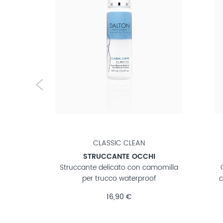
OCEAN ELEMENTS
UN
CREMA ANTI-OCCHIAIE
PAT
Crema occhi ad azione schiarente
6x Patc
con niacinamide contro le occhiaie
ialuronic
29,90 €