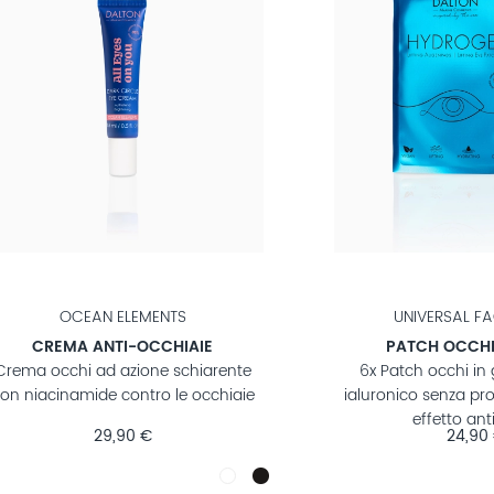
IVERSAL FACE CARE
PHYTO OLIO DI OLIVA
CH OCCHI IDROGEL
CREMA GEL OCCHI
h occhi in gel con acido
Crema occhi vegana ad a
o senza profumazione con
antiossidante
effetto antirughe
24,90 €
28,90 €