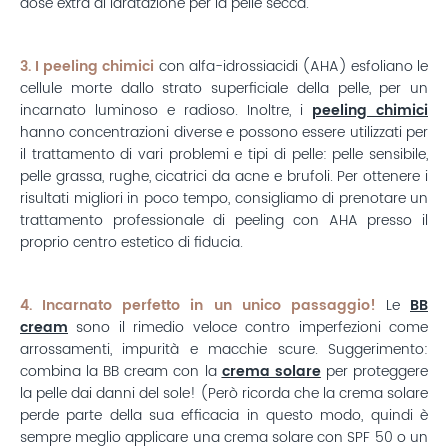
dose extra di idratazione per la pelle secca.
3. I peeling chimici
con alfa-idrossiacidi (AHA) esfoliano le
cellule morte dallo strato superficiale della pelle, per un
incarnato luminoso e radioso. Inoltre, i
peeling chimici
hanno concentrazioni diverse e possono essere utilizzati per
il trattamento di vari problemi e tipi di pelle: pelle sensibile,
pelle grassa, rughe, cicatrici da acne e brufoli. Per ottenere i
risultati migliori in poco tempo, consigliamo di prenotare un
trattamento professionale di peeling con AHA presso il
proprio centro estetico di fiducia.
4. Incarnato perfetto in un unico passaggio!
Le
BB
cream
sono il rimedio veloce contro imperfezioni come
arrossamenti, impurità e macchie scure. Suggerimento:
combina la BB cream con la
crema solare
per proteggere
la pelle dai danni del sole! (Però ricorda che la crema solare
perde parte della sua efficacia in questo modo, quindi è
sempre meglio applicare una crema solare con SPF 50 o un