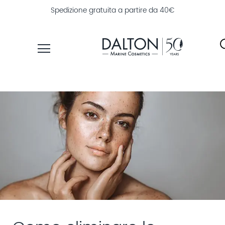
Soddisfatti o rimborsati entro 30 giorni
PRODOTTI
LINEE
TROVA
PRODOTTI
ESPLORA
DALTON
MAGAZINE