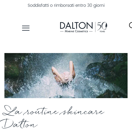
Soddisfatti o rimborsati entro 30 giorni
PRODOTTI
LINEE
TROVA
PRODOTTI
ESPLORA
DALTON
MAGAZINE
La routine skincare
Dalton