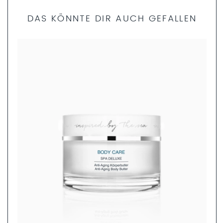
DAS KÖNNTE DIR AUCH GEFALLEN
Bist du dir unsicher, welche Produkte die richtigen für dich
sind? Dann helfen dir unsere Fachkosmetikerinnen gerne
weiter. Nimm dir nur 5 Minuten Zeit und fülle den
Produktfinder Fragebogen aus. Anschließend können wir
dir ein ganzheitliches Pflegekonzept zusammenstellen.
JETZT AUSFÜLLEN