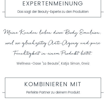
Aufklärung der atomaren Zusammensetzung gelang
EXPERTENMEINUNG
jedoch erst dem deutschen Chemiker Friedrich Wöhler. So
widerlegte er die damals verbreitete Meinung, dass
Das sagt der Beauty-Experte zu den Produkten
MEHR ERFAHREN
organische Stoffe grundsätzlich nur von Lebewesen
hergestellt werden können. Heute ist Urea ein sehr
bedeutender Stoff in der chemischen Industrie und der
Medizin.
Meine Kunden lieben diese Body Emulsion,
weil sie gleichzeitig Anti-Aging und pure
Feuchtigkeit in einem Produkt bietet.
Wellness-Oase "La Beaute", Katja Simon, Greiz
KOMBINIEREN MIT
Perfekte Partner zu deinem Produkt