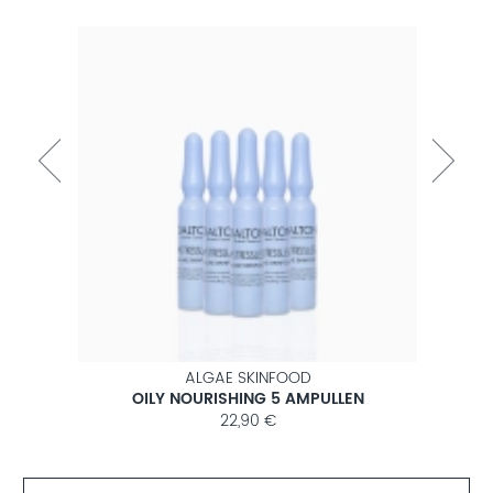
ALGAE SKINFOOD
M
OILY NOURISHING 5 AMPULLEN
ANT
22,90 €