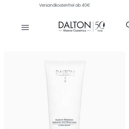
Versandkostenfrei ab 40€
PRODUKTE
PFLEGELINIEN
NAHRUNGSERGÄNZUNG
PRODUKTFINDER
ÜBER
DALTON
INSTITUTSKOSMETIK
MAGAZIN