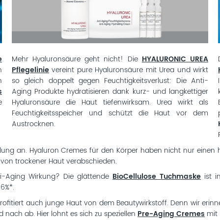
e
Mehr Hyaluronsäure geht nicht! Die
HYALURONIC UREA
n
Pflegelinie
vereint pure Hyaluronsäure mit Urea und wirkt
n
so gleich doppelt gegen Feuchtigkeitsverlust: Die Anti-
s
Aging Produkte hydratisieren dank kurz- und langkettiger
e
Hyaluronsäure die Haut tiefenwirksam. Urea wirkt als
Feuchtigkeitsspeicher und schützt die Haut vor dem
Austrocknen.
dlung an. Hyaluron Cremes für den Körper haben nicht nur einen h
 von trockener Haut verabschieden.
i-Aging Wirkung? Die glättende
BioCellulose Tuchmaske
ist 
16%*.
rofitiert auch junge Haut von dem Beautywirkstoff. Denn wir eri
 nach ab. Hier lohnt es sich zu speziellen
Pre-Aging Cremes
mit 