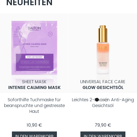
NEUHEITEN
SHEET MASK
UNIVERSAL FACE CARE
INTENSE CALMING MASK
GLOW GESICHTSÖL
Soforthilfe Tuchmaske für
Leichtes 2-Phasen Anti-Aging
beanspruchte und gestresste
Gesichtsöl
Haut
10,90 €
79,90 €
IN DEN WARENKORB
IN DEN WARENKORB