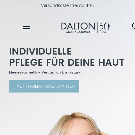
30 Tage Geld-zurück-Garantie
INDIVIDUELLE
PRODUKTE
PFLEGE FÜR DEINE HAUT
PFLEGELINIEN
NAHRUNGSERGÄNZUNG
Meereskosmetik – Verträglich & wirkstark.
PRODUKTFINDER
HAUTTYPBERATUNG STARTEN
ÜBER
DALTON
INSTITUTSKOSMETIK
MAGAZIN