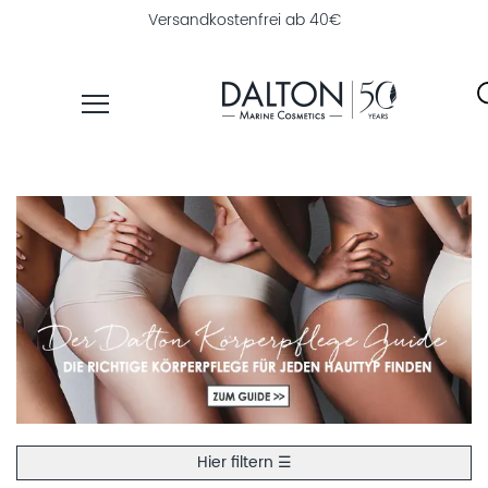
Versandkostenfrei ab 40€
PRODUKTE
PFLEGELINIEN
NAHRUNGSERGÄNZUNG
PRODUKTFINDER
ÜBER
DALTON
INSTITUTSKOSMETIK
MAGAZIN
Hier filtern ☰