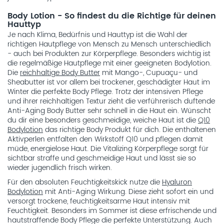
Body Lotion - So findest du die Richtige für deinen
Hauttyp
Je nach Klima, Bedürfnis und Hauttyp ist die Wahl der
richtigen Hautpflege von Mensch zu Mensch unterschiedlich
- auch bei Produkten zur Körperpflege. Besonders wichtig ist
die regelmäßige Hautpflege mit einer geeigneten Bodylotion.
Die
reichhaltige Body Butter
mit Mango-, Cupuaçu- und
Sheabutter ist vor allem bei trockener, geschädigter Haut im
Winter die perfekte Body Pflege. Trotz der intensiven Pflege
und ihrer reichhaltigen Textur zieht die verführerisch duftende
Anti-Aging Body Butter sehr schnell in die Haut ein. Wünscht
du dir eine besonders geschmeidige, weiche Haut ist die
Q10
Bodylotion
das richtige Body Produkt für dich. Die enthaltenen
Aktivperlen entfalten den Wirkstoff Q10 und pflegen damit
müde, energielose Haut. Die Vitalizing Körperpflege sorgt für
sichtbar straffe und geschmeidige Haut und lässt sie so
wieder jugendlich frisch wirken.
Für den absoluten Feuchtigkeitskick nutze die
Hyaluron
Bodylotion
mit Anti-Aging Wirkung. Diese zieht sofort ein und
versorgt trockene, feuchtigkeitsarme Haut intensiv mit
Feuchtigkeit. Besonders im Sommer ist diese erfrischende und
hautstraffende Body Pflege die perfekte Unterstützung. Auch