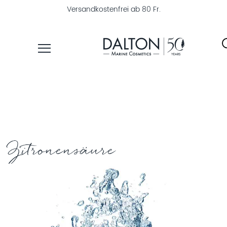
Versandkostenfrei ab 80 Fr.
PRODUKTE
PFLEGELINIEN
PRODUKTFINDER
ÜBER
Zitronensäure
DALTON
MAGAZIN
INSTITUTSKOSMETIK