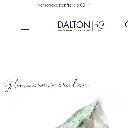
Versandkostenfrei ab 80 Fr.
PRODUKTE
PFLEGELINIEN
PRODUKTFINDER
ÜBER
Glimmermineralien
DALTON
MAGAZIN
INSTITUTSKOSMETIK