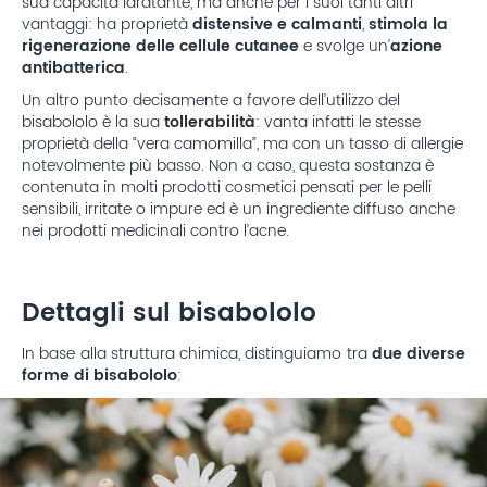
sua capacità idratante, ma anche per i suoi tanti altri
vantaggi: ha proprietà
distensive e calmanti
,
stimola la
rigenerazione delle cellule cutanee
e svolge un’
azione
antibatterica
.
Un altro punto decisamente a favore dell’utilizzo del
bisabololo è la sua
tollerabilità
: vanta infatti le stesse
proprietà della “vera camomilla”, ma con un tasso di allergie
notevolmente più basso. Non a caso, questa sostanza è
contenuta in molti prodotti cosmetici pensati per le pelli
sensibili, irritate o impure ed è un ingrediente diffuso anche
nei prodotti medicinali contro l’acne.
Dettagli sul bisabololo
In base alla struttura chimica, distinguiamo tra
due diverse
forme di bisabololo
: