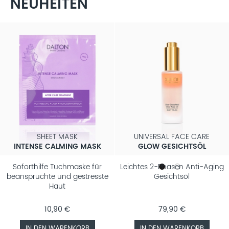
NEUHEITEN
SHEET MASK
UNIVERSAL FACE CARE
INTENSE CALMING MASK
GLOW GESICHTSÖL
Soforthilfe Tuchmaske für
Leichtes 2-Phasen Anti-Aging
beanspruchte und gestresste
Gesichtsöl
Haut
10,90 €
79,90 €
IN DEN WARENKORB
IN DEN WARENKORB