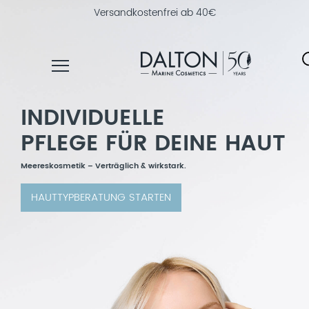
30 Tage Geld-zurück-Garantie
INDIVIDUELLE
PRODUKTE
PFLEGE FÜR DEINE HAUT
PFLEGELINIEN
NAHRUNGSERGÄNZUNG
Meereskosmetik – Verträglich & wirkstark.
PRODUKTFINDER
HAUTTYPBERATUNG STARTEN
ÜBER
DALTON
INSTITUTSKOSMETIK
MAGAZIN