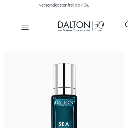
Versandkostenfrei ab 40€
PRODUKTE
PFLEGELINIEN
NAHRUNGSERGÄNZUNG
PRODUKTFINDER
ÜBER
DALTON
INSTITUTSKOSMETIK
MAGAZIN