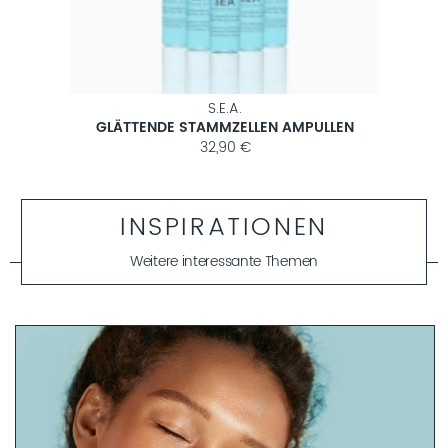
S.E.A.
GLÄTTENDE STAMMZELLEN AMPULLEN
ANTI-
32,90 €
INSPIRATIONEN
Weitere interessante Themen