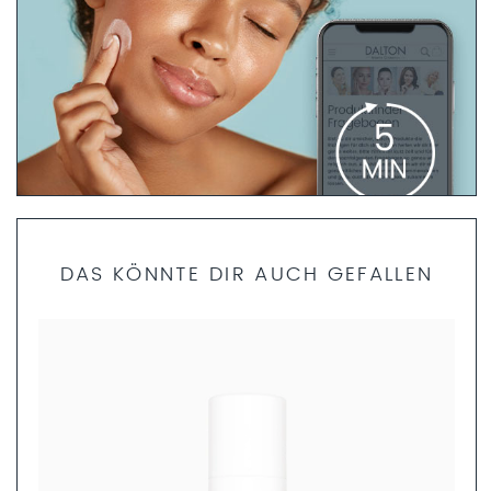
PRODUKTFINDER FRAGEBOGEN
DAS KÖNNTE DIR AUCH GEFALLEN
Bist du dir unsicher, welche Produkte die richtigen für dich
sind? Dann helfen dir unsere Fachkosmetikerinnen gerne
weiter. Nimm dir nur 5 Minuten Zeit und fülle den
Produktfinder Fragebogen aus. Anschließend können wir
dir ein ganzheitliches Pflegekonzept zusammenstellen.
JETZT AUSFÜLLEN