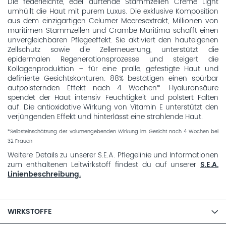
Die federleichte, edel duftende Stammzellen Creme Light
umhüllt die Haut mit purem Luxus. Die exklusive Komposition
aus dem einzigartigen Celumer Meeresextrakt, Millionen von
maritimen Stammzellen und Crambe Maritima schafft einen
unvergleichbaren Pflegeeffekt. Sie aktiviert den hauteigenen
Zellschutz sowie die Zellerneuerung, unterstützt die
epidermalen Regenerationsprozesse und steigert die
Kollagenproduktion – für eine pralle, gefestigte Haut und
definierte Gesichtskonturen. 88% bestätigen einen spürbar
aufpolsternden Effekt nach 4 Wochen*. Hyaluronsäure
spendet der Haut intensiv Feuchtigkeit und polstert Falten
auf. Die antioxidative Wirkung von Vitamin E unterstützt den
verjüngenden Effekt und hinterlässt eine strahlende Haut.
*Selbsteinschätzung der volumengebenden Wirkung im Gesicht nach 4 Wochen bei
32 Frauen
Weitere Details zu unserer S.E.A. Pflegelinie und Informationen
zum enthaltenen Leitwirkstoff findest du auf unserer
S.E.A.
Linienbeschreibung.
WIRKSTOFFE