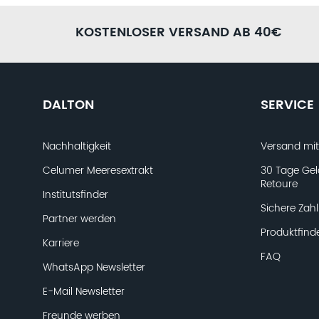
Bist du dir unsicher, welche Produkte die richtigen für dic
Fachkosmetikerinnen gerne weiter. Nimm dir nur 5 Minuten
Produktfinder Fragebogen aus. Anschließend können wir di
KOSTENLOSER VERSAND AB 40€
Pflegekonzept zusammenstellen.
JETZT AUSFÜLLEN
DALTON
SERVICE
Nachhaltigkeit
Versand mi
Celumer Meeresextrakt
30 Tage Gel
Retoure
Institutsfinder
Sichere Zah
Partner werden
Produktfind
Karriere
FAQ
WhatsApp Newsletter
E-Mail Newsletter
Freunde werben