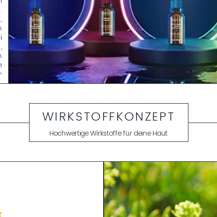
m
.
,
n
i
,
h
e
e
g
,
.
.
WIRKSTOFFKONZEPT
Hochwertige Wirkstoffe für deine Haut
t
u
n
-
,
.
t
.
n