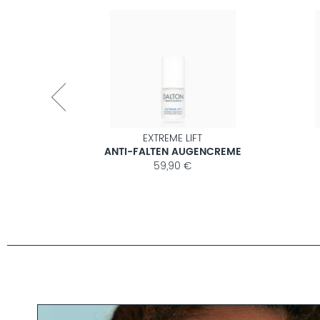
PREMIUM CLEAN
UNIVE
PFLEGENDES ANTI-AGING GESICHTSWASSER
HALS & 
29,90 €