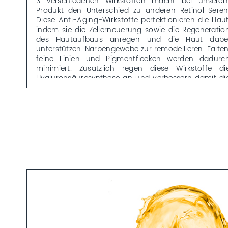
3 verschiedenen Wirkstoffen macht bei unsere
Produkt den Unterschied zu anderen Retinol-Seren
Diese Anti-Aging-Wirkstoffe perfektionieren die Haut
indem sie die Zellerneuerung sowie die Regeneratio
des Hautaufbaus anregen und die Haut dabe
unterstützen, Narbengewebe zur remodellieren. Falten
feine Linien und Pigmentflecken werden dadurc
minimiert. Zusätzlich regen diese Wirkstoffe di
Hyaluronsäuresynthese an und verbessern damit di
Elastizität sowie die Spannkraft der Haut. Gleichzeiti
optimiert es das Hautbild, indem es Pigmentflecken
Pickelmale sowie feine Unregelmäßigkeiten minimiert
Ein Retinol Anti-Aging Multitalent, das es in sich hat
Besonders für normale bis ölige Haut geeignet.
Pflege-Neulingen empfehlen wir, das Retinol-Produk
langsam in die Pflege zu integrieren und bei Bedarf z
steigern. Achtung: Das Serum nicht zur gleiche
Tageszeit mit höher konzentrierten Azelainsäure
Produkten und/oder chemischen Peelings anwenden
da dies zu Rötungen oder Hautirritationen führen kann
Tagsüber mind. LSF 30 auftragen. Retinol nich
während der Schwangerschaft oder Stillzeit verwenden
Du möchtest mehr zu den HIGH CONCENTRATES Sere