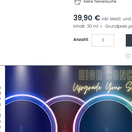
39,90 €
inkl. MwSt. und 
Inhalt
30 ml
Grundpreis pr
Anzahl
m
t
r
s
-
t
n
n