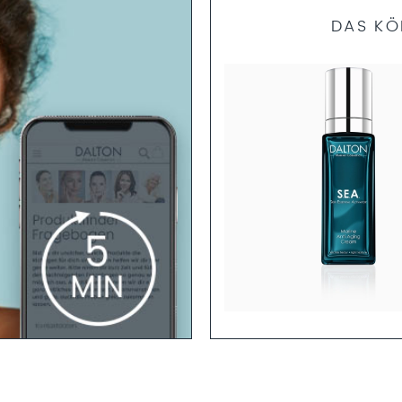
DAS KÖ
S.E.A.
INE ANTI-AGING CREAM LIGHT
jüngende Anti-Aging Creme Light
um Schutz der Stammzellen
Mehr erfahren
GEN