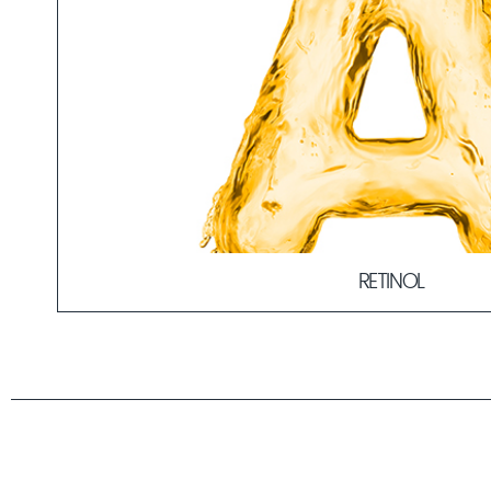
erfahren? Auf unserer
Übersichtsseite
findest du all
wichtigen Infos.
RETINOL
toff
Retinol ist DAS Anti-Aging Vitamin. Aber wusstest du zum Be
um
auch zur Behandlung von Akne eingesetzt wird? Hier gibt's
Power-Wirkstoff.
MEHR ERFAHREN