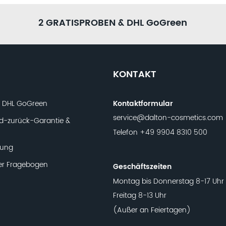
h sind? Dann helfen dir unsere
 Zeit und fülle den
r ein ganzheitliches
2 GRATISPROBEN & DHL GoGreen
KONTAKT
t DHL GoGreen
Kontaktformular
service@dalton-cosmetics.com
d-zurück-Garantie &
Telefon
+49 9904 8310 500
lung
er Fragebogen
Geschäftszeiten
Montag bis Donnerstag 8-17 Uhr
Freitag 8-13 Uhr
(Außer an Feiertagen)