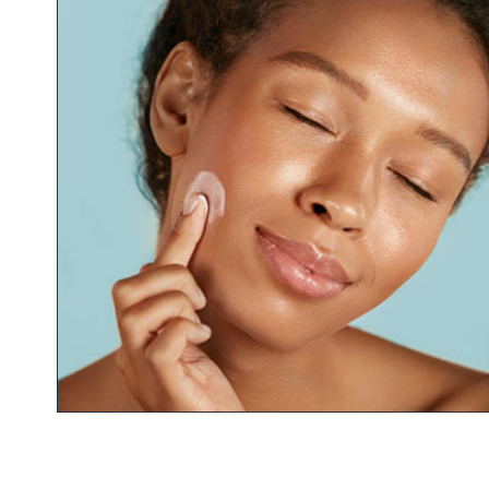
LLEN
MAR
ulle für
Hautver
z
PRODUKTFINDER FRAGEBO