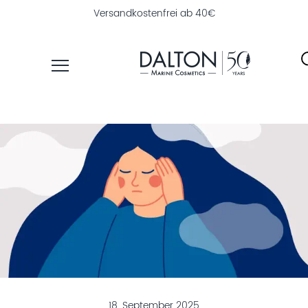
30 Tage Geld-zurück-Garantie
PRODUKTE
PFLEGELINIEN
NAHRUNGSERGÄNZUNG
PRODUKTFINDER
ÜBER
DALTON
INSTITUTSKOSMETIK
MAGAZIN
18. September 2025