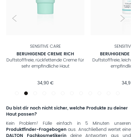
SENSITIVE CARE
SENSITIVE 
BERUHIGENDE CREAM LIGHT
HYPOALLERGENE 
Duftstofffreie, leichte Creme für sehr
Duftstofffreie, b
empfindliche Haut
Augencreme für sehr
Haut
34,90 €
22,90 
Du bist dir noch nicht sicher, welche Produkte zu deiner
Haut passen?
Kein Problem! Fülle einfach in 5 Minuten unseren
Produktfinder-Fragebogen
aus. Anschließend wertet eine
DALTON Fachkosmetikerin
deine Antworten aus und