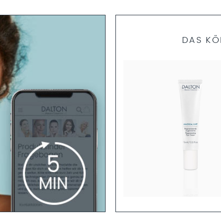
DAS KÖ
HYALURONIC UREA
I-AGING FEUCHTIGKEITSCREME
olsternde Hyaluron-Creme für
trockene Haut
Mehr erfahren