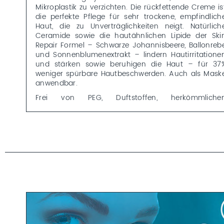
Mikroplastik zu verzichten. Die rückfettende Creme is
die perfekte Pflege für sehr trockene, empfindlich
Haut, die zu Unverträglichkeiten neigt. Natürlich
Ceramide sowie die hautähnlichen Lipide der Ski
Repair Formel – Schwarze Johannisbeere, Ballonreb
und Sonnenblumenextrakt – lindern Hautirritatione
und stärken sowie beruhigen die Haut – für 37
weniger spürbare Hautbeschwerden. Auch als Mask
anwendbar.
Frei von PEG, Duftstoffen, herkömmliche
Konservierungssystemen, Silikonen, Mineralölen un
Mikroplastik.
*Testbedingungen: 34 Probanden mit spürbarer Belastung un
negativen Auswirkungen auf die Lebensqualität durch die gestört
Hautbarriere. Anwendung einer Wirkstoffemulsion über einen Zeitrau
von 14 Tagen. Die Wirksamkeitsstudie wurde in-vivo durchgeführt.
Weitere Details zur SENSITIVE CARE Pflegelinie und z
den Studienergebnissen finden Sie auf unsere
SENSITIVE CARE Linienbeschreibung.