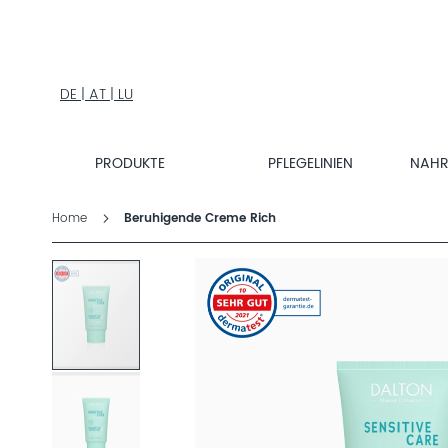
PRODUKTE
PFLEGELINIEN
NAHRUNGSERGÄNZUNG
PRODUKTFINDER
DE | AT | LU
ÜBER
DALTON
PRODUKTE
PFLEGELINIEN
NAH
INSTITUTSKOSMETIK
MAGAZIN
Home
Beruhigende Creme Rich