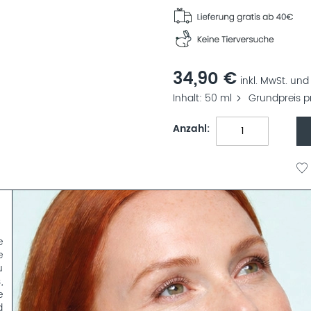
34,90 €
inkl. MwSt. und 
Inhalt
50 ml
Grundpreis p
Anzahl
e
e
u
,
e
d