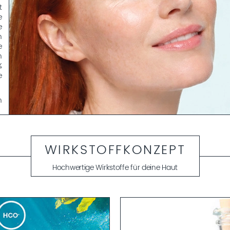
t
e
e
n
e
n
%
e
n
d
d
WIRKSTOFFKONZEPT
e
m
Hochwertige Wirkstoffe für deine Haut
u
r