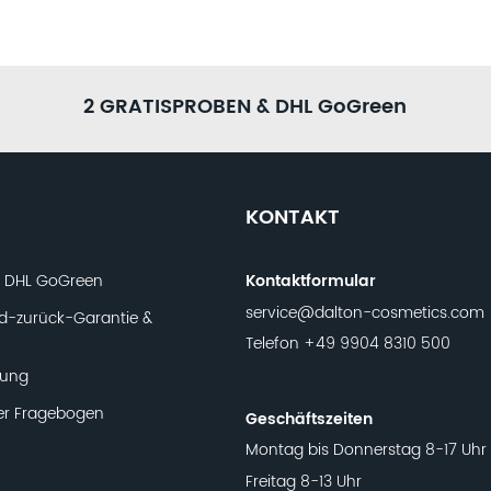
GEN
h sind? Dann helfen dir unsere
 Zeit und fülle den
r ein ganzheitliches
2 GRATISPROBEN & DHL GoGreen
KONTAKT
t DHL GoGreen
Kontaktformular
service@dalton-cosmetics.com
d-zurück-Garantie &
Telefon
+49 9904 8310 500
lung
er Fragebogen
Geschäftszeiten
Montag bis Donnerstag 8-17 Uhr
Freitag 8-13 Uhr