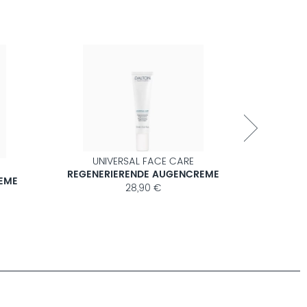
MEHR ERFAHREN
NEU
UNIVERSAL FACE CARE
REGENERIERENDE AUGENCREME
EME
BER
28,90 €