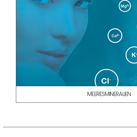
MEERESMINERALIEN
Die Ähnlichkeit in der Zusammensetzung der Meeresminer
eine schnellere und verträglichere Aufnahme der Wirkstoffe
Durch ihre körperbekannte Kombination dienen sie als „Tran
Wirkstoffe in die Haut.