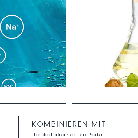
alien zum Blutplasma erlaubt
Die Skin Repair Formel besteht
 in tiefere Hautschichten.
Wirkstoffe zur Pflege äußerst
sportmittel“ für weitere
KOMBINIEREN MIT
Entzündungen entgegen, währe
Hydrokortison die Haut sichtb
E stabilisiert der glättende E
Perfekte Partner zu deinem Produkt