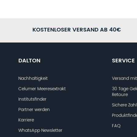
PRODUKTFINDER FRAGEBO
Bist du dir unsicher, welche Produkte die richtigen für dic
Fachkosmetikerinnen gerne weiter. Nimm dir nur 5 Minuten
Produktfinder Fragebogen aus. Anschließend können wir di
KOSTENLOSER VERSAND AB 40€
Pflegekonzept zusammenstellen.
JETZT AUSFÜLLEN
DALTON
SERVICE
Nachhaltigkeit
Versand mi
Celumer Meeresextrakt
30 Tage Gel
Retoure
Institutsfinder
Sichere Zah
Partner werden
Produktfind
Karriere
FAQ
WhatsApp Newsletter