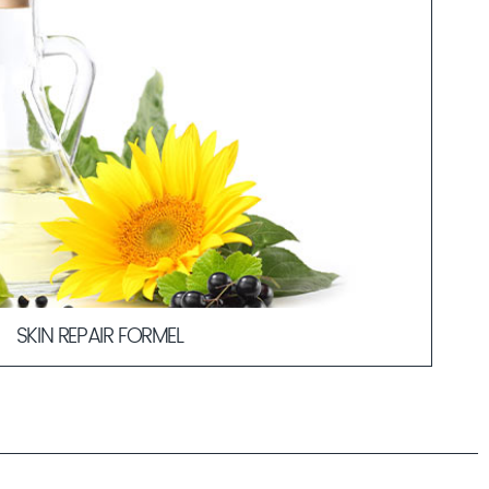
SKIN REPAIR FORMEL
 aus einer effektiven Verbindung dreier natürlicher
 empfindlicher Haut. Schwarze Johannisbeere wirkt
nd die enthaltene Ballonrebe wie ein natürliches
ar beruhigt. Reich an essentiellen Linolensäure und Vitamin
xtrakt der Sonnenblume die Hautschutzbarriere.