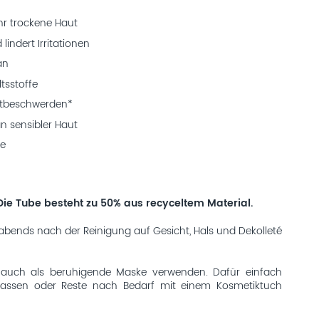
hr trockene Haut
lindert Irritationen
an
ltsstoffe
utbeschwerden*
n sensibler Haut
fe
Die Tube besteht zu 50% aus recyceltem Material.
bends nach der Reinigung auf Gesicht, Hals und Dekolleté
auch als beruhigende Maske verwenden. Dafür einfach
n lassen oder Reste nach Bedarf mit einem Kosmetiktuch