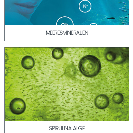
MEERESMINERALIEN
Die Ähnlichkeit in der Zusammensetzung der
Meeresmineralien zum Blutplasma erlaubt eine schnellere
und verträglichere Aufnahme der Wirkstoffe in tiefere
Hautschichten. Durch ihre körperbekannte Kombination
dienen sie als „Transportmittel“ für weitere Wirkstoffe in die
Haut.
MEHR ERFAHREN
SPIRULINA ALGE