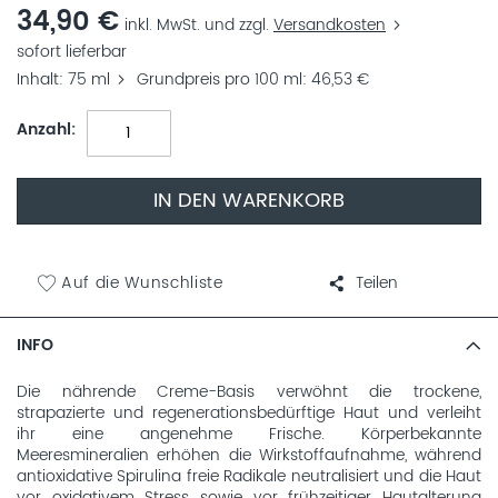
34,90 €
inkl. MwSt. und zzgl.
Versandkosten
sofort lieferbar
Inhalt
75 ml
Grundpreis pro 100 ml
46,53 €
Anzahl
IN DEN WARENKORB
Auf die Wunschliste
Teilen
INFO
Die nährende Creme-Basis verwöhnt die trockene,
strapazierte und regenerationsbedürftige Haut und verleiht
ihr eine angenehme Frische. Körperbekannte
Meeresmineralien erhöhen die Wirkstoffaufnahme, während
antioxidative Spirulina freie Radikale neutralisiert und die Haut
vor oxidativem Stress sowie vor frühzeitiger Hautalterung