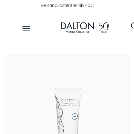
Versandkostenfrei ab 40€
PRODUKTE
PFLEGELINIEN
NAHRUNGSERGÄNZUNG
PRODUKTFINDER
ÜBER
DALTON
INSTITUTSKOSMETIK
MAGAZIN