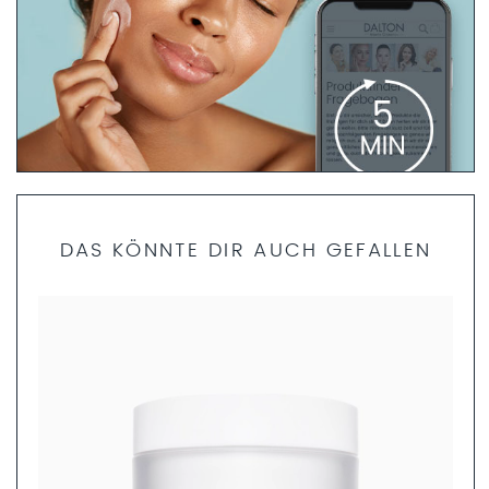
PRODUKTFINDER FRAGEBOGEN
DAS KÖNNTE DIR AUCH GEFALLEN
Bist du dir unsicher, welche Produkte die richtigen für dich
sind? Dann helfen dir unsere Fachkosmetikerinnen gerne
weiter. Nimm dir nur 5 Minuten Zeit und fülle den
Produktfinder Fragebogen aus. Anschließend können wir
dir ein ganzheitliches Pflegekonzept zusammenstellen.
JETZT AUSFÜLLEN