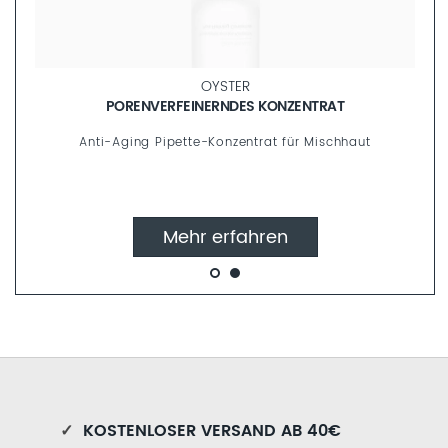
OYSTER
COMFO
EINERNDES KONZENTRAT
SANFTES RE
tte-Konzentrat für Mischhaut
Milde Reinigung f
hr erfahren
Mehr 
✓
KOSTENLOSER VERSAND AB 40€