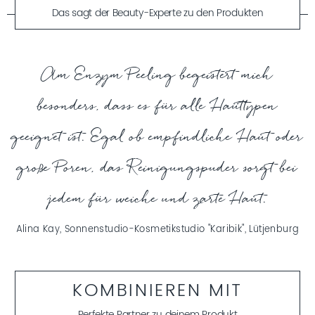
Das sagt der Beauty-Experte zu den Produkten
MEHR ERFAHREN
Am Enzym Peeling begeistert mich
besonders, dass es für alle Hauttypen
geeignet ist. Egal ob empfindliche Haut oder
große Poren, das Reinigungspuder sorgt bei
jedem für weiche und zarte Haut.
Alina Kay, Sonnenstudio-Kosmetikstudio "Karibik", Lütjenburg
KOMBINIEREN MIT