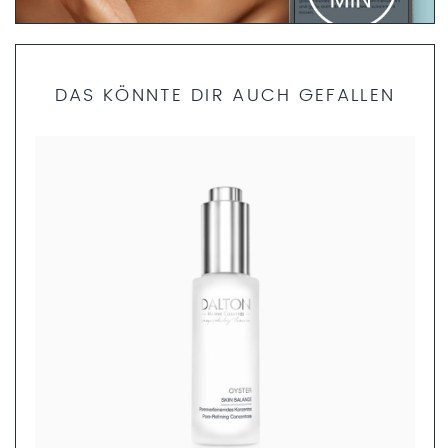
PRODUKTFINDER FRAGEBOGEN
DAS KÖNNTE DIR AUCH GEFALLEN
Bist du dir unsicher, welche Produkte die richtigen für dich
sind? Dann helfen dir unsere Fachkosmetikerinnen gerne
weiter. Nimm dir nur 5 Minuten Zeit und fülle den
Produktfinder Fragebogen aus. Anschließend können wir
dir ein ganzheitliches Pflegekonzept zusammenstellen.
JETZT AUSFÜLLEN