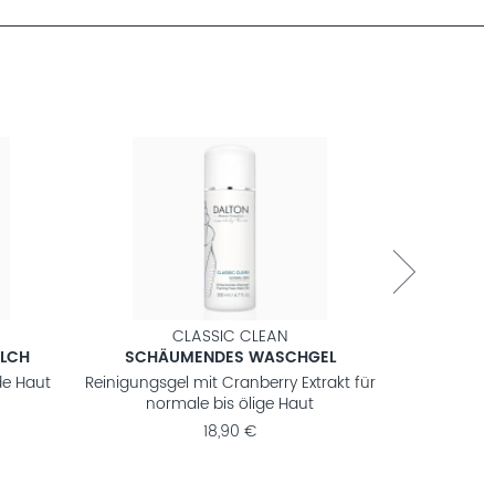
CLASSIC CLEAN
ILCH
SCHÄUMENDES WASCHGEL
de Haut
Reinigungsgel mit Cranberry Extrakt für
Vitalisie
normale bis ölige Haut
g
18,90 €