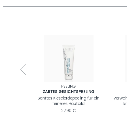
CARE
PEELING
TSMASKE
ZARTES GESICHTSPEELING
 Frischekick
Sanftes Kieselerdepeeling für ein
Verwöh
feineres Hautbild
k
22,90 €