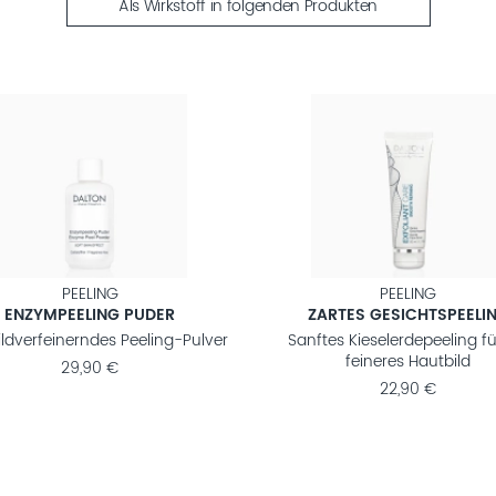
Als Wirkstoff in folgenden Produkten
PEELING
PEELING
ENZYMPEELING PUDER
ZARTES GESICHTSPEELI
ldverfeinerndes Peeling-Pulver
Sanftes Kieselerdepeeling fü
feineres Hautbild
29,90 €
22,90 €