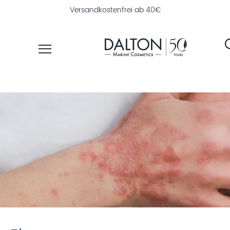
Versandkostenfrei ab 40€
PRODUKTE
PFLEGELINIEN
NAHRUNGSERGÄNZUNG
PRODUKTFINDER
ÜBER
DALTON
INSTITUTSKOSMETIK
MAGAZIN