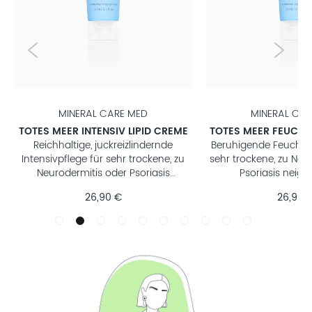
MINERAL CARE MED
MINERAL CAR
TOTES MEER INTENSIV LIPID CREME
TOTES MEER FEUCHT
Reichhaltige, juckreizlindernde
Beruhigende Feuchtig
Intensivpflege für sehr trockene, zu
sehr trockene, zu Neu
Neurodermitis oder Psoriasis
Psoriasis neig
neigende Haut
26,90 €
26,90 