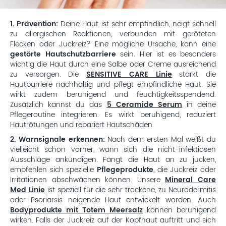
1. Prävention:
Deine Haut ist sehr empfindlich, neigt schnell
zu allergischen Reaktionen, verbunden mit geröteten
Flecken oder Juckreiz? Eine mögliche Ursache, kann eine
gestörte Hautschutzbarriere
sein. Hier ist es besonders
wichtig die Haut durch eine Salbe oder Creme ausreichend
zu versorgen. Die
SENSITIVE CARE Linie
stärkt die
Hautbarriere nachhaltig und pflegt empfindliche Haut. Sie
wirkt zudem beruhigend und feuchtigkeitsspendend.
Zusätzlich kannst du das
5 Ceramide Serum
in deine
Pflegeroutine integrieren. Es wirkt beruhigend, reduziert
Hautrötungen und repariert Hautschäden.
2. Warnsignale erkennen:
Nach dem ersten Mal weißt du
vielleicht schon vorher, wann sich die nicht-infektiösen
Ausschläge ankündigen. Fängt die Haut an zu jucken,
empfehlen sich spezielle
Pflegeprodukte
, die Juckreiz oder
Irritationen abschwächen können. Unsere
Mineral Care
Med Linie
ist speziell für die sehr trockene, zu Neurodermitis
oder Psoriarsis neigende Haut entwickelt worden. Auch
Bodyprodukte mit Totem Meersalz
können beruhigend
wirken. Falls der Juckreiz auf der Kopfhaut auftritt und sich