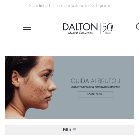
Soddisfatti o rimborsati entro 30 giorni
PRODOTTI
LINEE
TROVA
PRODOTTI
ESPLORA
DALTON
MAGAZINE
Filtri ☰