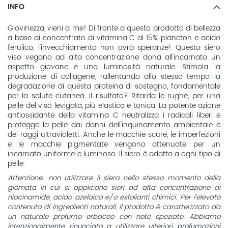
INFO
Giovinezza, vieni a me! Di fronte a questo prodotto di bellezza
a base di concentrato di vitamina C al 15%, plancton e acido
ferulico, l'invecchiamento non avrà speranze! Questo siero
viso vegano ad alta concentrazione dona all'incarnato un
aspetto giovane e una luminosità naturale. Stimola la
produzione di collagene, rallentando allo stesso tempo la
degradazione di questa proteina di sostegno, fondamentale
per la salute cutanea. Il risultato? Ritarda le rughe, per una
pelle del viso levigata, più elastica e tonica. La potente azione
antiossidante della vitamina C neutralizza i radicali liberi e
protegge la pelle dai danni dell'inquinamento ambientale e
dei raggi ultravioletti. Anche le macchie scure, le imperfezioni
e le macchie pigmentate vengono attenuate per un
incarnato uniforme e luminoso. Il siero è adatto a ogni tipo di
pelle.
Attenzione: non utilizzare il siero nello stesso momento della
giornata in cui si applicano sieri ad alta concentrazione di
niacinamide, acido azelaico e/o esfolianti chimici. Per l'elevato
contenuto di ingredienti naturali, il prodotto è caratterizzato da
un naturale profumo erbaceo con note speziate. Abbiamo
intenzionalmente rinunciato a utilizzare ulteriori profumazioni