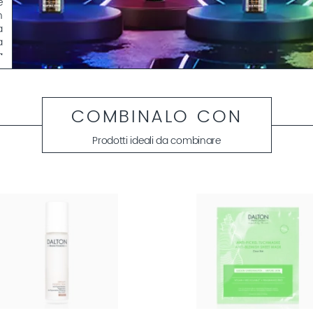
e
n
a
a
a
l
a
COMBINALO CON
,
Prodotti ideali da combinare