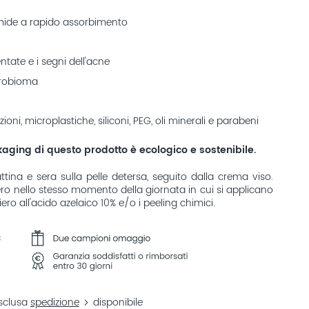
ide a rapido assorbimento
tate e i segni dell'acne
icrobioma
ioni, microplastiche, siliconi, PEG, oli minerali e parabeni
kaging di questo prodotto è ecologico e sostenibile.
tina e sera sulla pelle detersa, seguito dalla crema viso.
siero nello stesso momento della giornata in cui si applicano
 siero all'acido azelaico 10% e/o i peeling chimici.
esclusa
spedizione
disponibile