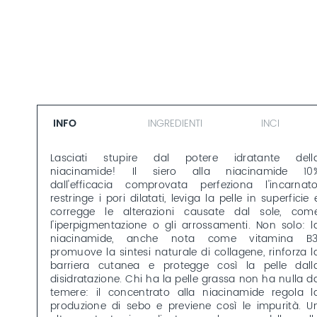
INFO
INGREDIENTI
INCI
Lasciati stupire dal potere idratante dell
niacinamide! Il siero alla niacinamide 10
dall'efficacia comprovata perfeziona l'incarnato
restringe i pori dilatati, leviga la pelle in superficie 
corregge le alterazioni causate dal sole, com
l'iperpigmentazione o gli arrossamenti. Non solo: l
niacinamide, anche nota come vitamina B3
promuove la sintesi naturale di collagene, rinforza l
barriera cutanea e protegge così la pelle dall
disidratazione. Chi ha la pelle grassa non ha nulla d
temere: il concentrato alla niacinamide regola l
produzione di sebo e previene così le impurità. U