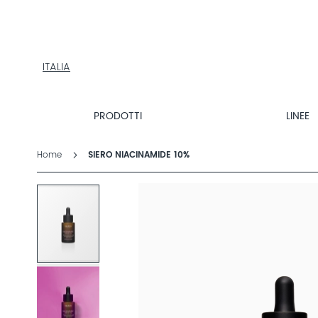
PRODOTTI
LINEE
TROVA
PRODOTTI
ITALIA
ESPLORA
DALTON
MAGAZINE
PRODOTTI
LINEE
Home
SIERO NIACINAMIDE 10%