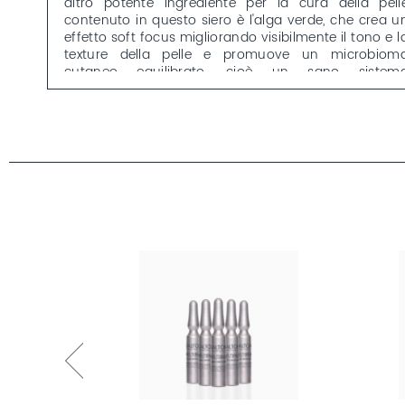
altro potente ingrediente per la cura della pell
contenuto in questo siero è l'alga verde, che crea u
effetto soft focus migliorando visibilmente il tono e l
texture della pelle e promuove un microbiom
cutaneo equilibrato, cioè un sano sistem
immunitario della pelle.Dopo l'applicazione de
booster anche la pelle opaca e spenta riacquist
luminosità.
Per saperne di più sugli HIGH CONCENTRATES
consulta la
pagina della linea di cosmetici
.