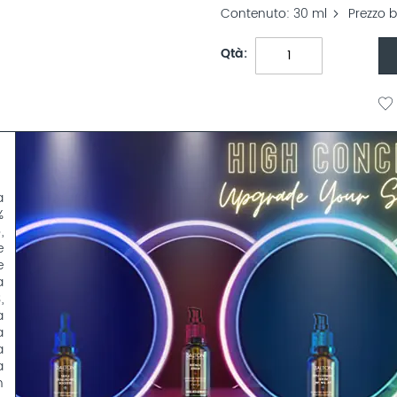
Contenuto
30 ml
Prezzo b
Qtà
a
%
,
e
e
a
,
a
a
a
a
n