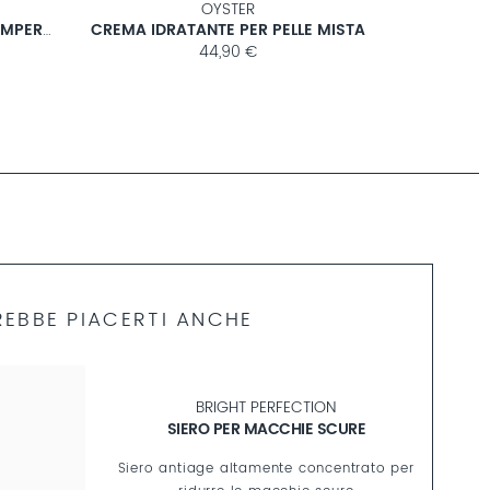
OYSTER
MASCHERA IN TESSUTO ANTI-IMPERFEZIONI
CREMA IDRATANTE PER PELLE MISTA
CONCEN
44,90 €
EBBE PIACERTI ANCHE
BRIGHT PERFECTION
SIERO PER MACCHIE SCURE
Siero antiage altamente concentrato per