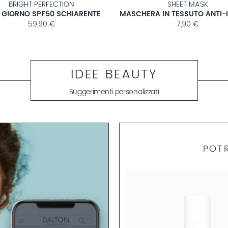
BRIGHT PERFECTION
SHEET MASK
CREMA GIORNO SPF50 SCHIARENTE PER IPERPIGMENTAZIONE
59,90 €
7,90 €
IDEE BEAUTY
Suggerimenti personalizzati
POTR
CHEMISCHES PEELING
PHA 12%
a la barriera cutanea e riduce gli