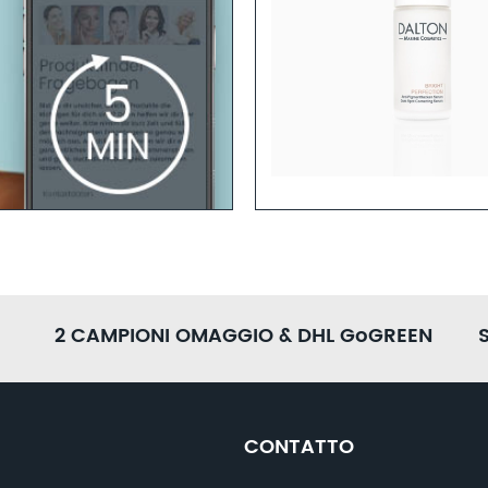
arrossamenti
Ulteriori informazioni
LA PELLE
N per la ricerca del prodotto
daranno consigli personalizzati
2 CAMPIONI OMAGGIO & DHL GoGREEN
CONTATTO