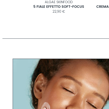
ALGAE SKINFOOD
ZANTE
5 FIALE EFFETTO SOFT-FOCUS
22,90 €
RE
trato per
Rafforz